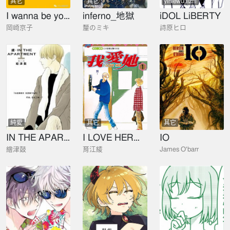
其它
其它
yinlewudao
lizhi
I wanna be your dog
inferno_地獄
iDOL LiBERTY
岡崎京子
釐のミキ
詩原ヒロ
純愛
其它
其它
IN THE APARTMENT·續
I LOVE HER～我愛她～
IO
繪津鼓
育江綾
James O'barr