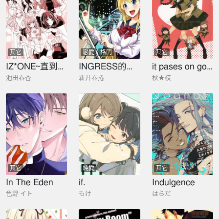
其它
戀愛
格鬥
其它
IZ*ONE~直到我們成爲一體~
INGRESS的日常-玖露繪的情況
it pases on good terms every day
池田春香
新井春捲
秋★枝
其它
純愛
其它
In The Eden
if.
Indulgence
色野 イト
もけ
はらだ