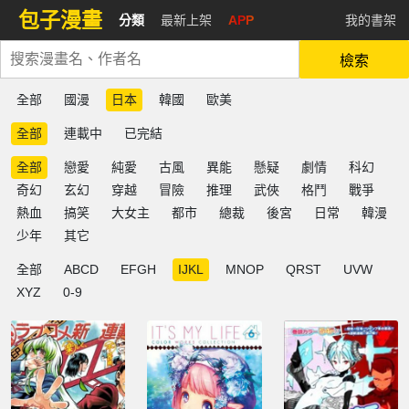
包子漫畫
分類
最新上架
APP
我的書架
檢索
全部
國漫
日本
韓國
歐美
全部
連載中
已完結
全部
戀愛
純愛
古風
異能
懸疑
劇情
科幻
奇幻
玄幻
穿越
冒險
推理
武俠
格鬥
戰爭
熱血
搞笑
大女主
都市
總裁
後宮
日常
韓漫
少年
其它
全部
ABCD
EFGH
IJKL
MNOP
QRST
UVW
XYZ
0-9