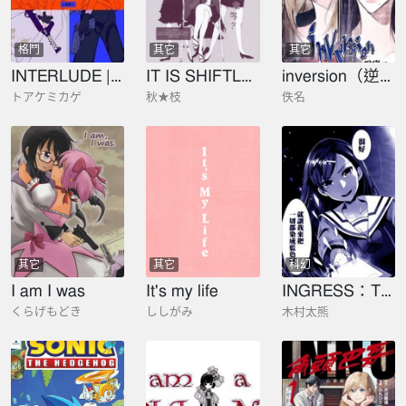
格鬥
其它
其它
INTERLUDE | 幕間
IT IS SHIFTLESS
inversion（逆轉）
トアケミカゲ
秋★枝
佚名
其它
其它
科幻
I am I was
It's my life
INGRESS：TOKYO ANOMALY
くらげもどき
ししがみ
木村太熊