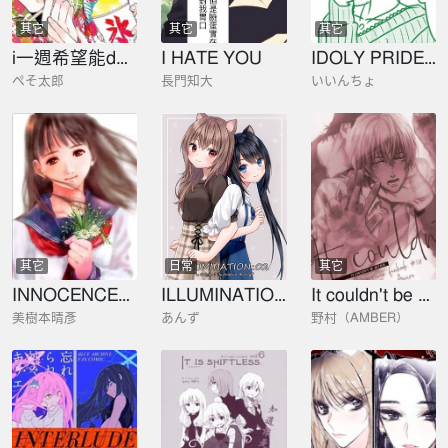
其它
其它
其它
i一週希望能do七次
I HATE YOU
IDOLY PRIDE 偶像榮耀同人四格
ぺそ太郎
長門知大
いいんちょ
其它
日常
其它
INNOCENCE：美樹本晴彥畫集
ILLUMINATION
It couldn't be better
美樹本晴彥
あんず
野村（AMBER）