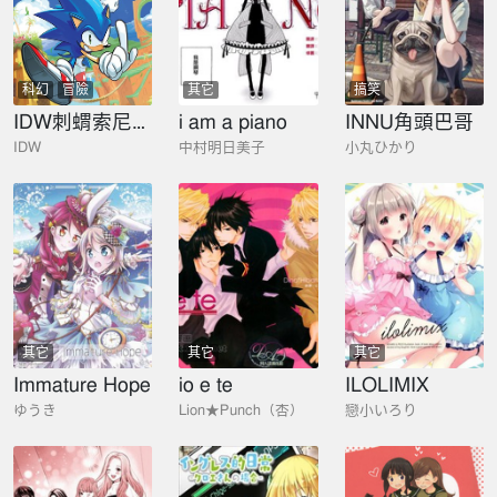
科幻
冒險
其它
搞笑
IDW刺蝟索尼克漫畫
i am a piano
INNU角頭巴哥
IDW
中村明日美子
小丸ひかり
其它
其它
其它
Immature Hope
io e te
ILOLIMIX
ゆうき
Lion★Punch（杏）
戀小いろり