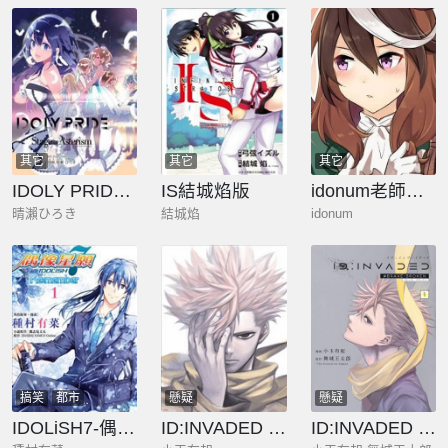
其它
其它
其它
IDOLY PRIDE Stage of Asterism
IS結城焰版
idonum老師賽馬娘漫畫合集
晴瀨ひろき
結城焰
idonum
搞笑
都市
懸疑
懸疑
IDOLiSH7-偶像星願- Re：member
ID:INVADED #BRAKE BROKEN
ID:INVADED #BRAKE BROKEN