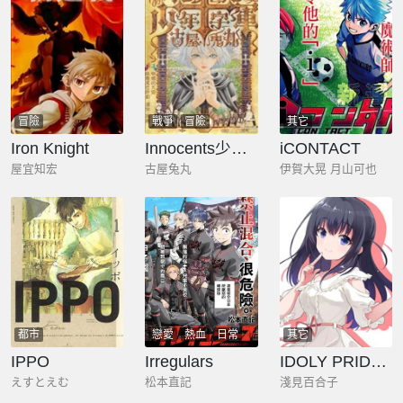
冒險
戰爭
冒險
其它
Iron Knight
Innocents少年十字軍
iCONTACT
屋宜知宏
古屋兔丸
伊賀大晃 月山可也
都市
戀愛
熱血
日常
其它
IPPO
Irregulars
IDOLY PRIDE Beginning of Lodestar
えすとえむ
松本直記
淺見百合子