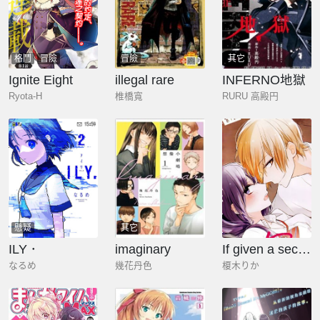
格鬥
冒險
冒險
其它
Ignite Eight
illegal rare
INFERNO地獄
Ryota-H
椎橋寬
RURU 高殿円
懸疑
其它
ILY．
imaginary
If given a second chance
なるめ
幾花丹色
榎木りか