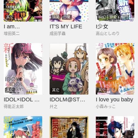
其它
搞笑
日常
科幻
戀愛
格鬥
I am…
IT'S MY LIFE
I少女
增田英二
成田芋蟲
高山としのり
其它
其它
其它
IDOL×IDOL STORY！
IDOLM@STER CINDERELLA GIRLS U149
I love you baby
得能正太郎
廾之
小森みっこ