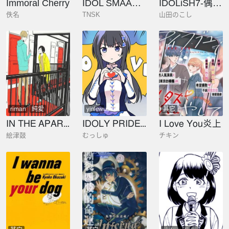
Immoral Cherry
IDOL SMAAAAAAASH!!!
IDOLiSH7-偶像星願
佚名
TNSK
山田のこし
riman
純愛
yinlewudao
其它
weimei
劇情
都市
IN THE APARTMENT
IDOLY PRIDE 官方四格 On/Back STAGE
I Love You炎上
總裁
xiaoyuan
絵津鼓
むっしゅ
チキン