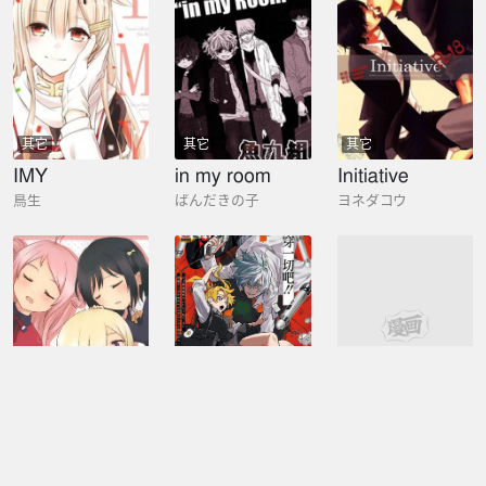
其它
其它
其它
IMY
in my room
Initiative
鳥生
ぱんだきの子
ヨネダコウ
其它
其它
其它
Its nothing,but its a special day
INVISIBLE BLOOD
INCUBUS 他們爲了進食而愛撫我
あずき
有阪旭
矢後ゆう