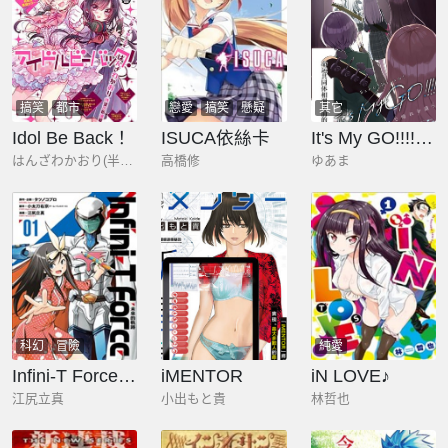
搞笑
都市
戀愛
搞笑
懸疑
其它
Idol Be Back！
ISUCA依絲卡
It's My GO!!!!!雨素求晴
はんざわかおり(半澤香織)
高橋修
ゆあま
科幻
冒險
純愛
Infini-T Force未來的軌跡
iMENTOR
iN LOVE♪
江尻立真
小出もと貴
林哲也