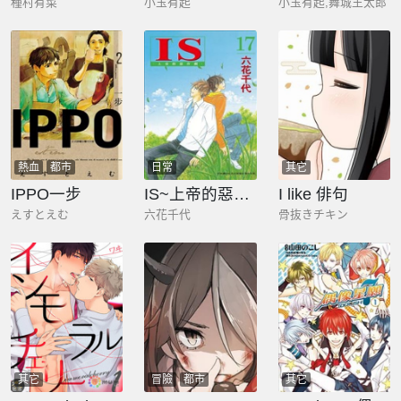
種村有菜
小玉有起
小玉有起,舞城王太郎
熱血
都市
日常
其它
IPPO一步
IS~上帝的惡作劇~
I like 俳句
えすとえむ
六花千代
骨抜きチキン
其它
冒險
都市
其它