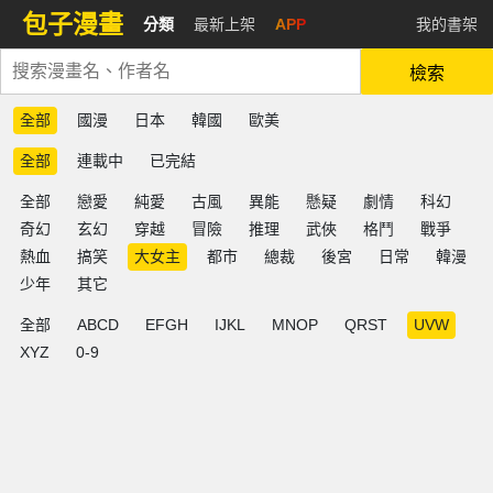
包子漫畫
分類
最新上架
APP
我的書架
檢索
全部
國漫
日本
韓國
歐美
全部
連載中
已完結
全部
戀愛
純愛
古風
異能
懸疑
劇情
科幻
奇幻
玄幻
穿越
冒險
推理
武俠
格鬥
戰爭
熱血
搞笑
大女主
都市
總裁
後宮
日常
韓漫
少年
其它
全部
ABCD
EFGH
IJKL
MNOP
QRST
UVW
XYZ
0-9