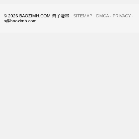
© 2026 BAOZIMH.COM 包子漫畫 ·
SITEMAP
·
DMCA
·
PRIVACY
·
s@baozimh.com