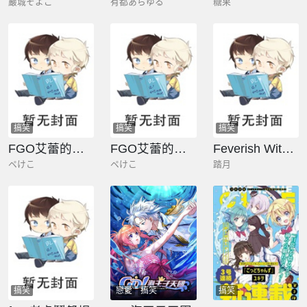
巖城そよご
有都あらゆる
糖果
搞笑
搞笑
搞笑
FGO艾蕾的騙氪
FGO艾蕾的騙氪漫畫短篇合集
Feverish Witch (發燒魔女)
ペけこ
ペけこ
踏月
搞笑
戀愛
搞笑
搞笑