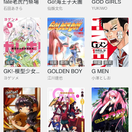
fate老虎鬥祭場
Go!海王子天團
GOD GIRLS
石田あきら
仙娛文化
YUKIWO
搞笑
搞笑
都市
戀愛
搞笑
GK!-模型少女的放學時光
GOLDEN BOY
G MEN
ヨゲソメ
江川達也
小澤としお