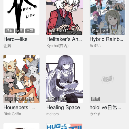
熱血
搞笑
日常
搞笑
奇幻
純愛
搞笑
Hero—like
Helltaker's Angel impact
Hybrid Rainbow
企鵝
Kyo-hei(杏丙)
めまい
furui
搞笑
奇幻
科幻
搞笑
搞笑
Housepets! 聖誕節特別篇
Healing Space
hololive日常小漫畫
Rick Griffin
meitoro
のやま