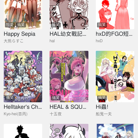
戀愛
搞笑
搞笑
搞笑
Happy Sepia
HAL幼女戰記短篇集
hxD的FGO短篇合集
大熊らすこ
hal
hxD
搞笑
搞笑
搞笑
Helltaker's Christmas
HEAL & SQUEEZE 療癒並榨乾吧！
Hi蟲!
Kyo-hei(杏丙)
十五夜
船鬼一夫