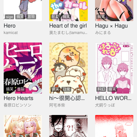
sige
搞笑
冒險
戀愛
搞笑
搞笑
Hero
Heart of the girl
Hagu × Hagu
kamicat
奧たまむし(tamamusi)
みにまる
搞笑
冒險
搞笑
日常
科幻
搞笑
Hero Hearts
hi～很開心認識你
HELLO WORLD外傳
春原ロビンソン
阿宅本柴
犬飼りっぽ