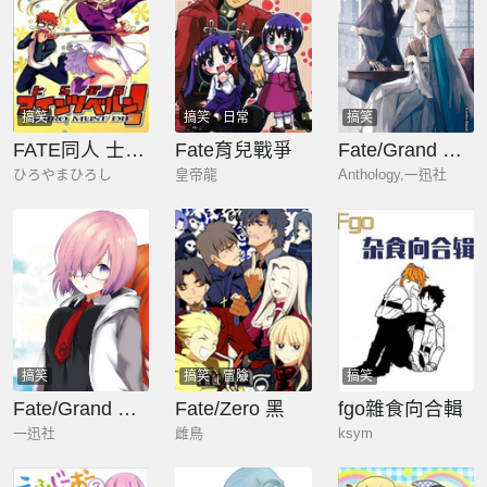
搞笑
搞笑
日常
搞笑
FATE同人 士郎必須死
Fate育兒戰爭
Fate/Grand Order Comic Anthology Next
ひろやまひろし
皇帝龍
Anthology,一迅社
搞笑
搞笑
冒險
搞笑
Fate/Grand Order Comic Anthology
Fate/Zero 黑
fgo雜食向合輯
一迅社
雌鳥
ksym