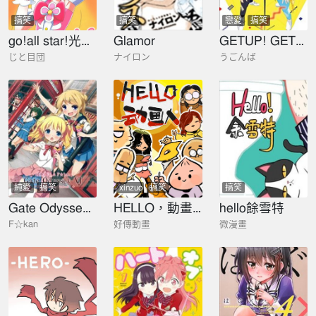
搞笑
搞笑
戀愛
搞笑
go!all star!光之美少女同人
Glamor
GETUP! GETLIVE!-GERAGERA-
じと目団
ナイロン
うごんば
純愛
搞笑
xinzuo
搞笑
搞笑
shehui
shenghuo
Gate Odyssey VI
HELLO，動畫人
hello餘雪特
F☆kan
好傳動畫
微漫畫