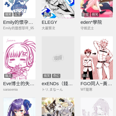
搞笑
日常
搞笑
戀愛
搞笑
Emily的懷孕記事
ELEGY
eden*學院
Emily的藝想草坪_95
大巖賢次
守姬武士
搞笑
搞笑
奇幻
搞笑
Eve博士的失智日常
exENDs（錢媒者）
FGO同人~黃毛咕噠
sarasenia
トリ,まなーん
WT龍寒