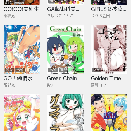
搞笑
搞笑
日常
戀愛
搞笑
奇幻
GO!GO!美術生
GA藝術科美術設計班
GIRLS女孩萬歲
飯糰兒
きゆづきさとこ
まりお金田
戀愛
搞笑
搞笑
冒險
搞笑
GO！純情水泳社
Green Chain
Golden Time
服部充
jiyu
蘇募ロウ