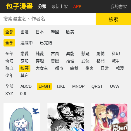
包子漫畫
分類
最新上架
APP
我的書架
檢索
全部
國漫
日本
韓國
歐美
全部
連載中
已完結
全部
戀愛
純愛
古風
異能
懸疑
劇情
科幻
奇幻
玄幻
穿越
冒險
推理
武俠
格鬥
戰爭
熱血
搞笑
大女主
都市
總裁
後宮
日常
韓漫
少年
其它
全部
ABCD
EFGH
IJKL
MNOP
QRST
UVW
XYZ
0-9