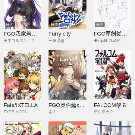
搞笑
搞笑
搞笑
FGO我家莉莉絲果然是傲嬌！
Furry city
FGO原創從者歷史傳承再現記
田中ゴルパチョフ
三昧漫畫
◆xqs6E2kxUA
搞笑
日常
搞笑
搞笑
Fate/IXTELLA
FGO奧伯龍x咕噠子短漫合集
FALCOM學園
TYPE-MOON
多人
新久保大介