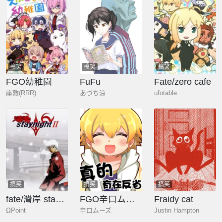
搞笑
搞笑
搞笑
FGO幼稚園
FuFu
Fate/zero cafe
座敷(RRR)
あづち涼
ufotable
搞笑
搞笑
搞笑
fate/灣岸 stay night
FGO辛口ムーズ四格漫畫
Fraidy cat
ΩPoint
辛口ムーズ
Justin Hampton