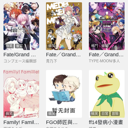
搞笑
後宮
搞笑
格鬥
搞笑
Fate/Grand Order短篇漫畫集
Fate／Grand Order 梅芙、梅芙、梅芙！ 青乃下作品集
Fate／Grand Order 漫畫選集 PLUS! SP 對決篇！
コンプエース編輯部
青乃下
TYPE-MOON/多人
搞笑
搞笑
搞笑
日常
冒險
Family! Famille!
FGO師匠與咕噠的甜蜜日常
ff14發病小漫畫