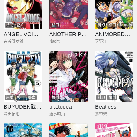
格鬥
熱血
格鬥
科幻
格鬥
熱血
ANGEL VOICE天使的咆哮
ANOTHER PLAN
ANIMORED！！
古谷野孝雄
Nacht
天野洋一
戀愛
格鬥
熱血
格鬥
科幻
格鬥
BUYUDEN武勇傳
blattodea
Beatless
滿田拓也
速水時貞
鶯神樂