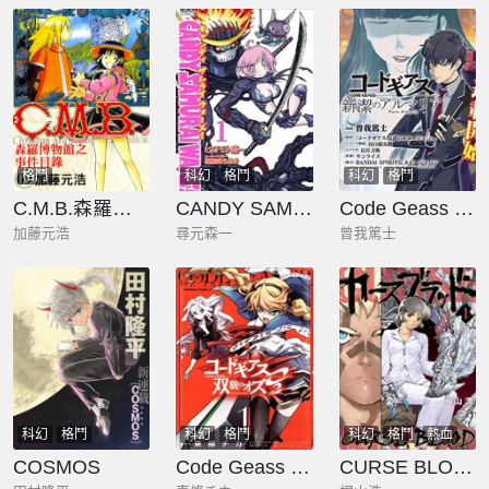
格鬥
科幻
格鬥
科幻
格鬥
C.M.B.森羅博物館之事件目錄
CANDY SAMURAI WARS！
Code Geass 新潔的阿爾瑪利亞
加藤元浩
尋元森一
曾我篤士
科幻
格鬥
科幻
格鬥
科幻
格鬥
熱血
COSMOS
Code Geass 雙面的奧茲2
CURSE BLOOD