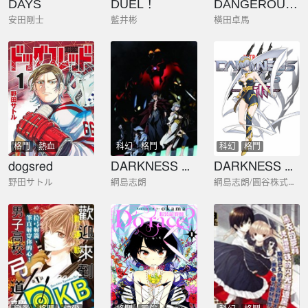
DAYS
DUEL！
DANGEROUS 1969
安田剛士
藍井彬
橫田卓馬
格鬥
熱血
科幻
格鬥
科幻
格鬥
dogsred
DARKNESS HEELS~Lili~
DARKNESS HEELS~Lili~
野田サトル
綱島志朗
綱島志朗/圓谷株式會社