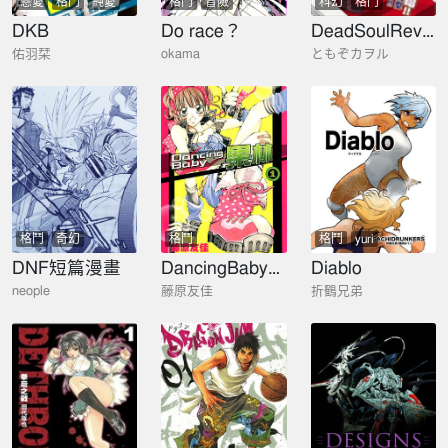
戀愛
格鬥
純愛
格鬥
冒險
科幻
格鬥
DKB
Do race？
DeadSoulRevolver死亡靈魂左輪槍
佑羽栞
okama
ともぞカヲル
格鬥
奇幻
格鬥
格鬥
yuri
DNF短篇漫畫
DancingBaby果林
Diablo
neople
藤原友佳
折鶴兄弟