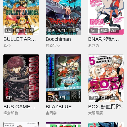
科幻
格鬥
冒險
武俠
格鬥
冒險
格鬥
熱血
奇幻
BULLET ARMORS子彈裝甲
Bocchiman
BNA動物新世代
森茶
榊原宗々
あさの
格鬥
武俠
格鬥
武俠
格鬥
熱血
BUS GAMER~三次元遊戲~
BLAZBLUE
BOX-熱血鬥陣-
峰倉和也
吉岡榊
大羽隆廣