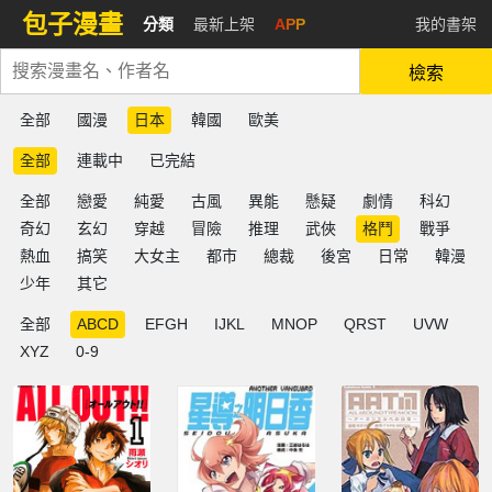
包子漫畫
分類
最新上架
APP
我的書架
檢索
全部
國漫
日本
韓國
歐美
全部
連載中
已完結
全部
戀愛
純愛
古風
異能
懸疑
劇情
科幻
奇幻
玄幻
穿越
冒險
推理
武俠
格鬥
戰爭
熱血
搞笑
大女主
都市
總裁
後宮
日常
韓漫
少年
其它
全部
ABCD
EFGH
IJKL
MNOP
QRST
UVW
XYZ
0-9