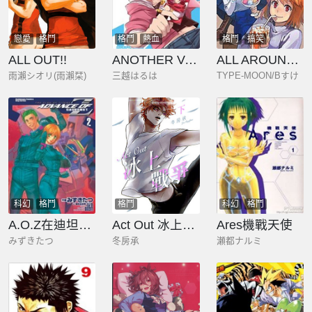
戀愛
格鬥
格鬥
熱血
格鬥
搞笑
ALL OUT!!
ANOTHER VANGUARD 星導之明日香
ALL AROUND TYPE-MOON～亞涅爾貝的日常～
雨瀨シオリ(雨瀨栞)
三越はるは
TYPE-MOON/Bすけ
科幻
格鬥
格鬥
科幻
格鬥
A.O.Z在迪坦斯的軍旗下
Act Out 冰上戰爭
Ares機戰天使
みずきたつ
冬房承
瀬都ナルミ