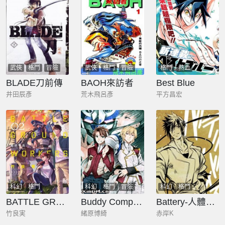
武俠
格鬥
冒險
武俠
格鬥
冒險
格鬥
熱血
BLADE刀前傳
BAOH來訪者
Best Blue
井田辰彥
荒木飛呂彥
平方昌宏
科幻
格鬥
科幻
格鬥
冒險
科幻
格鬥
BATTLE GROUND WORKERS戰地甲兵
Buddy Complex
Battery-人體電池和砂之巨像-
竹良実
緒原博綺
赤岸K