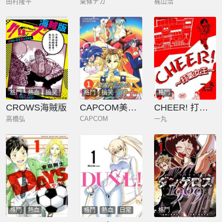
田村隆平
東條チカ
梶山浩
格鬥
熱血
搞笑
格鬥
搞笑
格鬥
CROWS海賊版
CAPCOM美少女戰士 高手大合集
CHEER! 打氣女王
高橋弘
CAPCOM
一丸
格鬥
熱血
格鬥
熱血
日常
格鬥