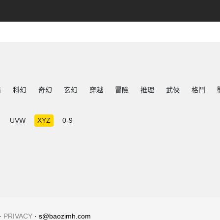
情
科幻
奇幻
玄幻
穿越
冒險
推理
武俠
格鬥
UVW
XYZ
0-9
·
PRIVACY
· s@baozimh.com