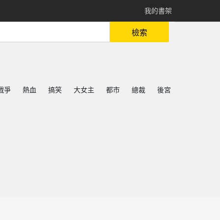
我的書架
檢索
戰爭
熱血
搞笑
大女主
都市
總裁
後宮