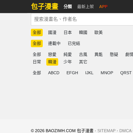
包子漫畫
分類
最新上架
APP
全部
國漫
日本
韓國
歐美
全部
連載中
已完結
全部
戀愛
純愛
古風
異能
懸疑
劇
日常
韓漫
少年
其它
全部
ABCD
EFGH
IJKL
MNOP
QRST
© 2026 BAOZIMH.COM 包子漫畫 ·
SITEMAP
·
DMCA