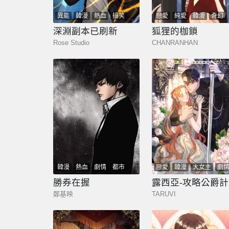
異能
韓漫
熱血
搞笑
戀愛
純愛
韓漫
奇幻
少年
深淵副本已刷新
狐狸的枷鎖
Rose Studio
CHANRANHAN
韓漫
熱血
劇情
都市
戀愛
韓漫
大女主
劇
少年
奇幻
勝券在握
露西亞-攻略公爵
鄭基映
TARUVI