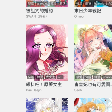
戀愛
qiangjuqing
韓漫
劇情
韓漫
劇情
huanxiang
奇
奇幻
少年
被詛咒的婚約
末日少年戰記
SWAN（原著）
Ohyeon
穿越
韓漫
大女主
nixi
戀愛
穿越
韓漫
shaon
顫抖吧！原著女主
毒皇妃也有
Bae Heejin
Seobl