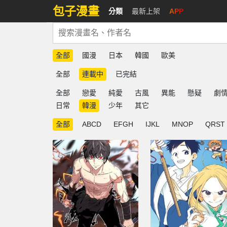
包子漫畫
分類
最新上架
APP
全部
國漫
日本
韓國
歐美
全部
連載中
已完結
全部
戀愛
純愛
古風
異能
懸疑
劇
日常
韓漫
少年
其它
全部
ABCD
EFGH
IJKL
MNOP
QRST