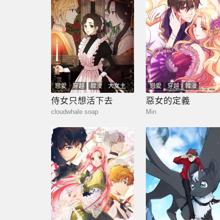
戀愛
穿越
韓漫
大女主
戀愛
穿越
韓漫
奇幻
侍女只想活下去
惡女的定義
cloudwhale soap
Min