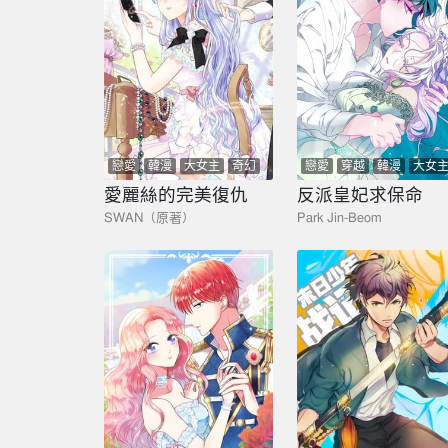
戀愛
韓漫
大女主
奇幻
戀愛
穿越
韓漫
大女
shaonu
shaonu
nixi
愛麗絲的完美復仇
反派皇妃求保命
SWAN（原著）
Park Jin-Beom