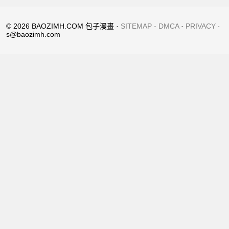
© 2026 BAOZIMH.COM 包子漫畫 ·
SITEMAP
·
DMCA
·
PRIVACY
·
s@baozimh.com