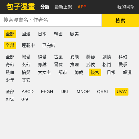
包子漫畫
分類
最新上架
APP
我的書架
檢索
全部
國漫
日本
韓國
歐美
全部
連載中
已完結
全部
戀愛
純愛
古風
異能
懸疑
劇情
科幻
奇幻
玄幻
穿越
冒險
推理
武俠
格鬥
戰爭
熱血
搞笑
大女主
都市
總裁
後宮
日常
韓漫
少年
其它
全部
ABCD
EFGH
IJKL
MNOP
QRST
UVW
XYZ
0-9