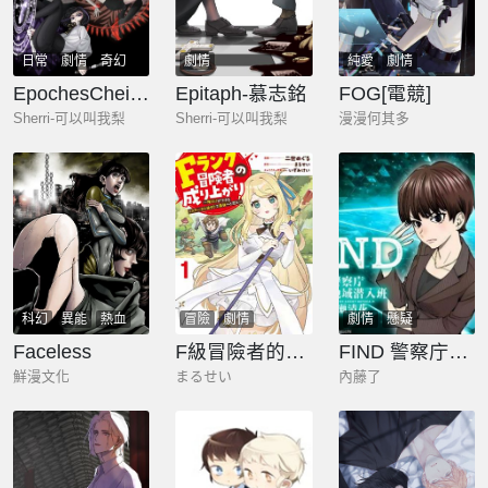
日常
劇情
奇幻
劇情
純愛
劇情
EpochesCheimonas—四季·冬
Epitaph-慕志銘
FOG[電競]
Sherri-可以叫我梨
Sherri-可以叫我梨
漫漫何其多
科幻
異能
熱血
冒險
劇情
劇情
懸疑
劇情
Faceless
F級冒險者的崛起 ～只有我能通過《屬性操作》達到最強～
FIND 警察庁特捜地域潛入班・鳴瀨清花
鮮漫文化
まるせい
內藤了