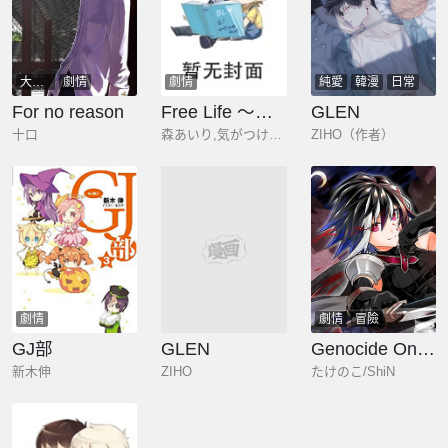
大女主
劇情
劇情
純愛
韓漫
日常
劇情
都市
懸疑
For no reason
Free Life ～異世界萬事屋奮鬥記～
GLEN
十口
森あいり,気がつけば毛玉
ZIHO（作者）
劇情
戀愛
劇情
劇情
冒險
GJ部
GLEN
Genocide Online
新木伸
ZIHO
たけのこ/ShiN