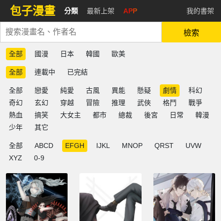
包子漫畫
分類
最新上架
APP
我的書架
檢索
全部
國漫
日本
韓國
歐美
全部
連載中
已完結
全部
戀愛
純愛
古風
異能
懸疑
劇情
科幻
奇幻
玄幻
穿越
冒險
推理
武俠
格鬥
戰爭
熱血
搞笑
大女主
都市
總裁
後宮
日常
韓漫
少年
其它
全部
ABCD
EFGH
IJKL
MNOP
QRST
UVW
XYZ
0-9