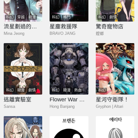
科幻
穿越
韓漫
科幻
格鬥
科幻
劇情
流星劃過的街道
星塵救援隊
驚奇寵物店
Mina Jeong
BRAVO JANG
螳螂
科幻
韓漫
劇情
科幻
韓漫
熱血
科幻
懸疑
奇幻
少年
玄幻
逃離實驗室
Flower War 第一季
星河守衛隊！
Sansa
Hong Banjang
Gryphon | Altari