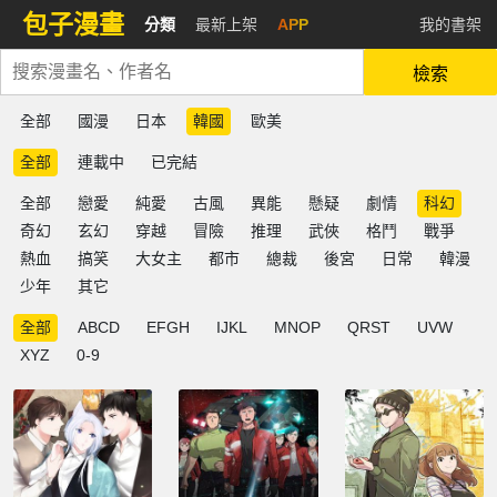
包子漫畫
分類
最新上架
APP
我的書架
檢索
全部
國漫
日本
韓國
歐美
全部
連載中
已完結
全部
戀愛
純愛
古風
異能
懸疑
劇情
科幻
奇幻
玄幻
穿越
冒險
推理
武俠
格鬥
戰爭
熱血
搞笑
大女主
都市
總裁
後宮
日常
韓漫
少年
其它
全部
ABCD
EFGH
IJKL
MNOP
QRST
UVW
XYZ
0-9