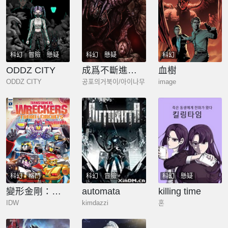
科幻
冒險
懸疑
科幻
懸疑
科幻
ODDZ CITY
成爲不斷進化的宇宙怪物
血樹
ODDZ CITY
공포의거북이/아이나무
image
科幻
格鬥
科幻
冒險
科幻
懸疑
變形金剛：回收救援隊一技中計
automata
killing time
IDW
kimdazzi
혼