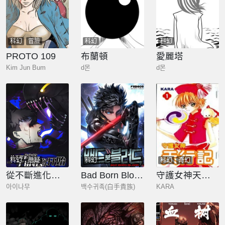
科幻
冒險
科幻
科幻
PROTO 109
布蘭頓
愛麗塔
Kim Jun Bum
d몬
d몬
科幻
懸疑
科幻
科幻
奇幻
從不斷進化的宇宙怪物開始
Bad Born Blood
守護女神天行記
아이나무
백수귀족(白手貴族)
KARA