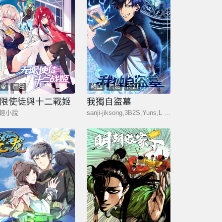
戀愛
冒險
熱血
冒險
奇幻
限使徒與十二戰姬
我獨自盜墓
F輕小說
sanji-jiksong,3B2S,Yuns,L SEVEN,3號樓