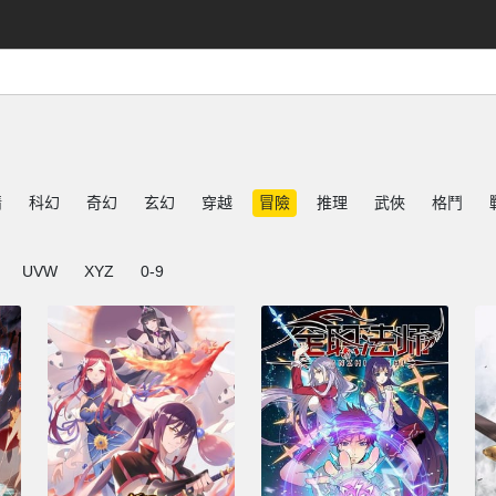
情
科幻
奇幻
玄幻
穿越
冒險
推理
武俠
格鬥
UVW
XYZ
0-9