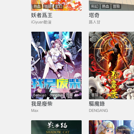
熱血
冒險
玄幻
科幻
熱血
冒險
妖者爲王
塔奇
iCiyuan動漫
路人甘
baoxiao
dongzuo
冒險
冒險
我是廢柴
驅魔錄
Max
DENGANG