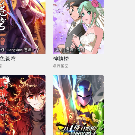
科幻
liangxian
冒險
搞笑
冒險
玄幻
色蒼穹
神精榜
巷
漫言星空