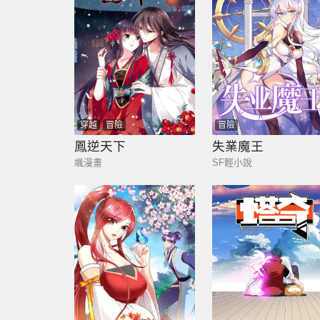
穿越
冒險
冒險
鳳逆天下
失業魔王
颯漫畫
SF輕小說