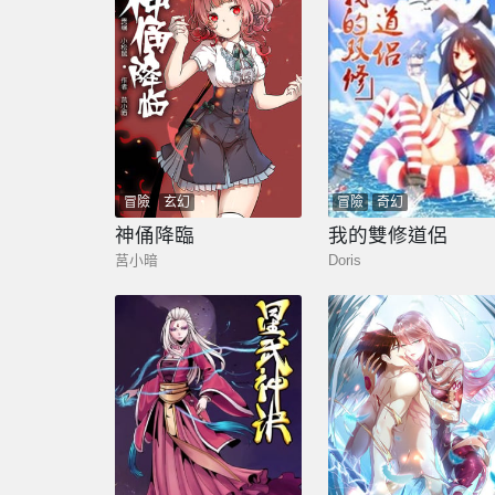
冒險
玄幻
冒險
奇幻
神俑降臨
我的雙修道侶
莒小暗
Doris