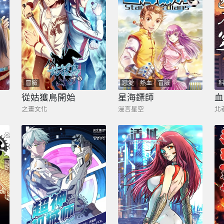
冒險
戀愛
熱血
冒險
從姑獲鳥開始
星海鏢師
血
之畫文化
漫言星空
北