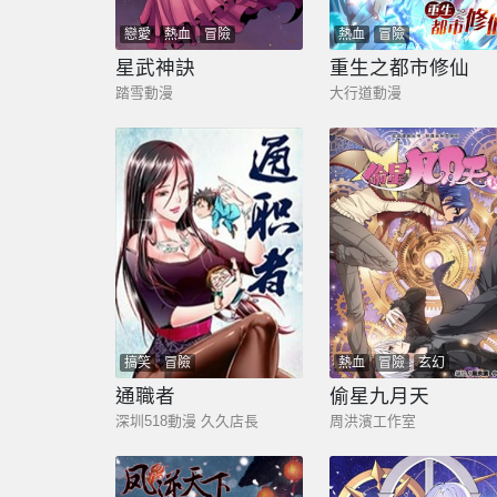
戀愛
熱血
冒險
熱血
冒險
星武神訣
重生之都市修仙
踏雪動漫
大行道動漫
搞笑
冒險
熱血
冒險
玄幻
通職者
偷星九月天
深圳518動漫 久久店長
周洪濱工作室