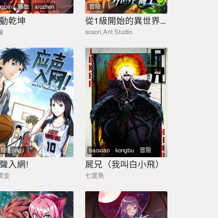
ngpin
熱血
xiuzhen
冒險
冒險
mangai
動乾坤
從1級開始的異世界騎士
漫
sosori,Ant Studio
冒險
jingji
baoxiao
kongbu
冒險
聲入網!
屍兄（我叫白小飛）
寶金
七度魚