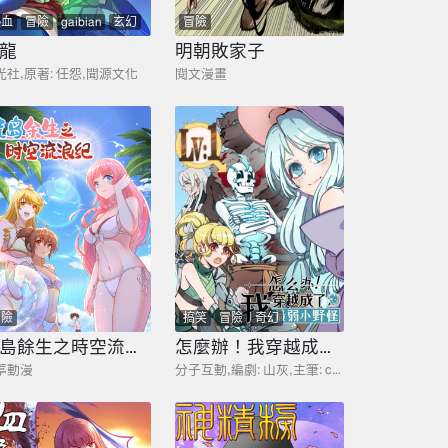
熱血
冒險
gaibian
玄幻
冒險
龍
明朝敗家子
光社,原著: 任怨,聞源文化
閱文漫畫
冒險
搞笑
冒險
奇幻
荒島餘生之時空流浪紀
怎麼辦！我穿越成了最弱小野怪
葶動漫
分子互動,編劇: 山灰,主筆: coin