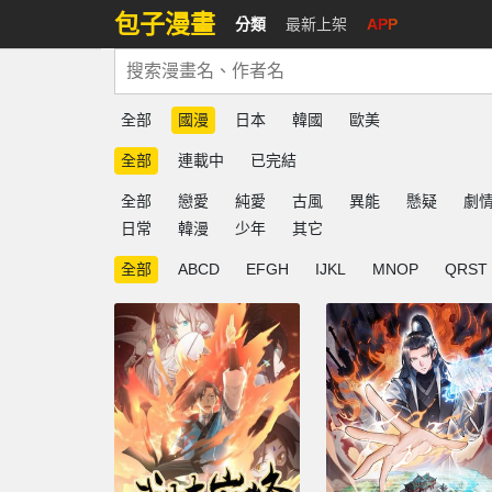
包子漫畫
分類
最新上架
APP
全部
國漫
日本
韓國
歐美
全部
連載中
已完結
全部
戀愛
純愛
古風
異能
懸疑
劇
日常
韓漫
少年
其它
全部
ABCD
EFGH
IJKL
MNOP
QRST