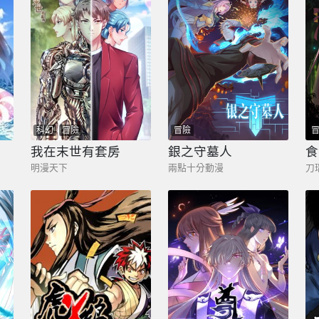
科幻
冒險
冒險
我在末世有套房
銀之守墓人
食
明漫天下
兩點十分動漫
刀