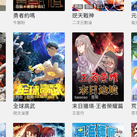
冒險
後宮
玄幻
熱血
冒險
玄幻
勇者約嗎
逆天戰神
元
牛腩粉
二次元動漫
電
熱血
冒險
baoxiao
冒險
全球高武
末日邊境·王者榮耀篇
閱文漫畫
王首丹
青