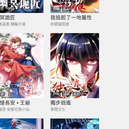
冒險
懸疑
冒險
玄幻
冥詭匠
我撿起了一地屬性
偶漫畫,轉輪手槍
刺蝟貓閱讀
冒險
熱血
冒險
玄幻
憶長安 • 王爺
獨步逍遙
漫堂-安娜花捲小仙
掌閱文化