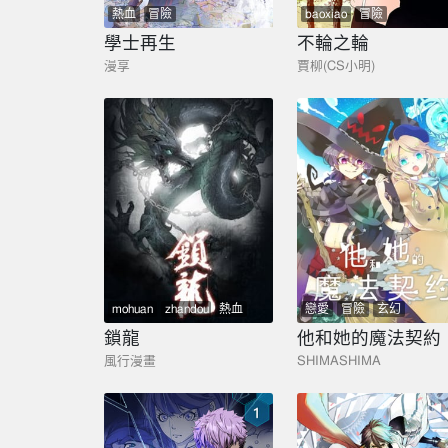
熱血
冒險
baoxiao
冒險
學士再生
不輪之輪
漫享
賈柳(CS小明)
mohuan
zhandou
熱血
戀愛
冒險
玄幻
搞笑
冒險
鎖龍
他和她的魔法契約
風行漫畫
SHIMASHIMA