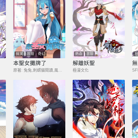
搞笑
冒險
奇幻
熱血
冒險
本聖女攤牌了
解離妖聖
無
原著: 兔兔,刺蝟貓閱讀,風狸繪漫畫
極漫文化
S