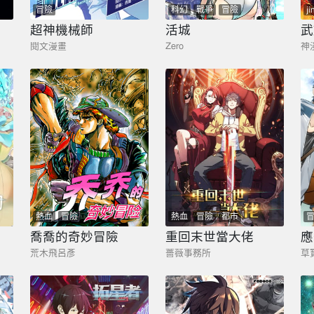
冒險
科幻
戰爭
冒險
ji
超神機械師
活城
武
閱文漫畫
Zero
神
熱血
冒險
熱血
冒險
都市
喬喬的奇妙冒險
重回末世當大佬
應
荒木飛呂彥
薔薇事務所
草