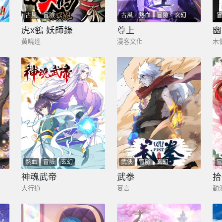
古風
冒險
古風
熱血
冒險
玄幻
虎x鶴 妖師錄
尊上
幽
黃曉達
漫客文化
木
熱血
冒險
玄幻
武俠
冒險
玄幻
神魂武帝
武拳
拾
大行道
夏言
動