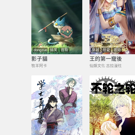
dongzuo
搞笑
冒險
穿越
戀愛
冒險
影子貓
王的第一寵後
牧羊阿卡
仙娛文化 古拉漫社