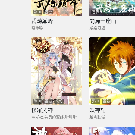
熱血
冒險
冒險
武煉巔峰
開局一座山
噼咔噼
娛樂沒錯
熱血
冒險
玄幻
熱血
冒險
修羅武神
妖神記
電光社,善良的蜜蜂,噼咔噼
踏雪動漫