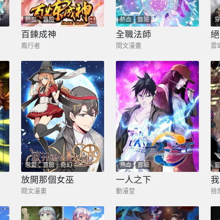
熱血
冒險
熱血
冒險
百鍊成神
全職法師
絕
鳳行者
閱文漫畫
雲
戀愛
冒險
奇幻
熱血
冒險
放開那個女巫
一人之下
我
閱文漫畫
動漫堂
拾