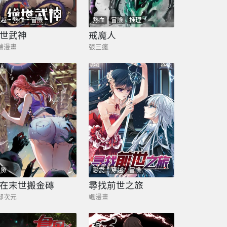
穿越
熱血
冒險
熱血
冒險
推理
世武神
戒魔人
端漫畫
張三瘋
冒險
戀愛
穿越
冒險
在末世搬金磚
尋找前世之旅
部次元
颯漫畫