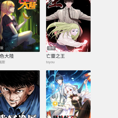
冒險
冒險
色大陸
亡靈之王
瑞斯
toyou