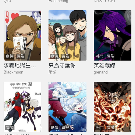
Q10
Haecheong
NASTY CAT
劇情
冒險
劇情
冒險
格鬥
冒險
求職地獄生存錄
只爲守護你
英雄戰線
Blackmoon
陽燧
grenahd
冒險
劇情
冒險
格鬥
冒險