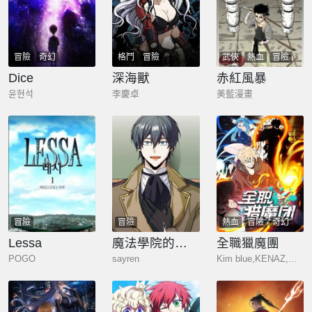
冒險
奇幻
格鬥
冒險
武俠
熱血
冒險
Dice
深海獸
赤紅風暴
윤현석
李慶卓
美藍漫畫
冒險
冒險
熱血
冒險
奇幻
Lessa
魔法學院的特工教授
全職獵魔團
POGO
sayren
Kim blue,KENAZ,極直社