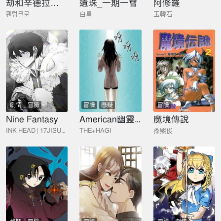
劫和辛德拉的日常
遺珠_一期一會
阿修羅
팬텀크로
白星
玉韓石
劇情
冒險
冒險
懸疑
冒險
Nine Fantasy
American幽靈傑克
魔境傳說
INK HEAD | 17JISUNG
THE+HAGI
孫熙俊