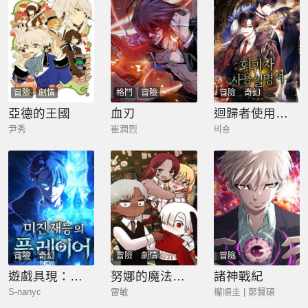
冒險
劇情
格鬥
冒險
冒險
奇幻
亞德的王國
血刃
迴歸者使用說明書
尹秀
崔潤烈
비숑
冒險
奇幻
冒險
劇情
冒險
遊戲具現：我獨自攻略
努娜的魔法商店
諸神戰紀
S-nanyc
雷敏
權順圭 | 鄭賢碩