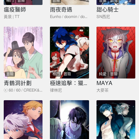
格鬥
冒險
冒險
冒險
劇情
瘟疫醫師
雨夜奇遇
甜心騎士
黃泉 | TT
Eunho / doomin / doomin
SN西尼
冒險
格鬥
冒險
純愛
冒險
青鶴洞計劃
極速追擊：獵犬
MAYA
ⓒ 60 / 60 / CREEK&RIVER ENTERTAINMENT
律林尼
大麥茶