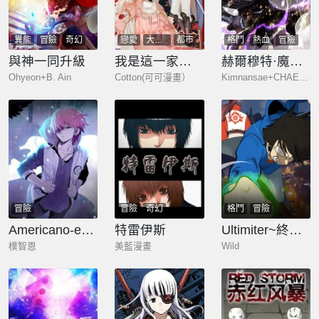
異能
冒險
奇幻
戀愛
大女主
都市
格鬥
熱血
冒險
冒險
與神一同升級
我是這一家兒的孩子
赫爾穆特·魔物養育之子
Ohyeon+B. Ain
Cotton(可可漫畫）
Kimnansae+CHAEⅢ+honyo
冒險
冒險
奇幻
格鬥
冒險
Americano-exodus
特雷伊斯
Ultimiter~終極者
樸智恩
美藍漫畫
Wild