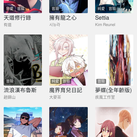
戀愛
冒險
冒險
純愛
冒險
天道修行錄
擁有龍之心
Settia
有道
시뉴라
Kim Reunel
冒險
純愛
冒險
冒險
流浪漢布魯斯
魔界育兒日記
夢蝶(全年齡版)
趙錦山
大麥茶
疾風工作室