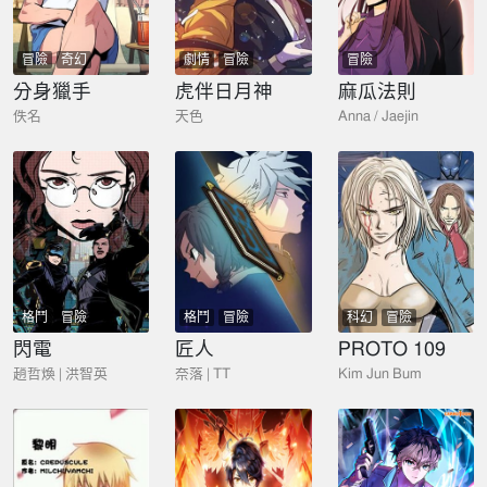
冒險
奇幻
劇情
冒險
冒險
分身獵手
虎伴日月神
麻瓜法則
佚名
天色
Anna / Jaejin
格鬥
冒險
格鬥
冒險
科幻
冒險
閃電
匠人
PROTO 109
趙哲煥 | 洪智英
奈落 | TT
Kim Jun Bum