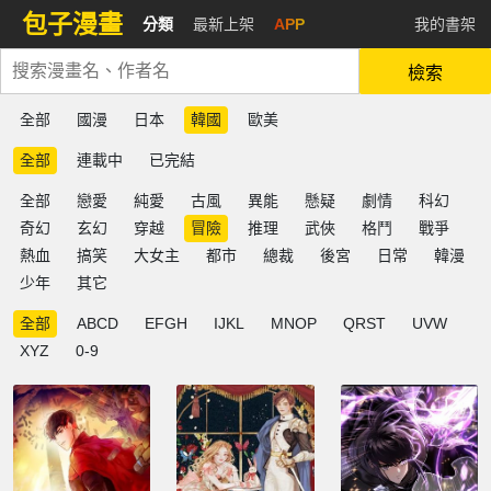
包子漫畫
分類
最新上架
APP
我的書架
檢索
全部
國漫
日本
韓國
歐美
全部
連載中
已完結
全部
戀愛
純愛
古風
異能
懸疑
劇情
科幻
奇幻
玄幻
穿越
冒險
推理
武俠
格鬥
戰爭
熱血
搞笑
大女主
都市
總裁
後宮
日常
韓漫
少年
其它
全部
ABCD
EFGH
IJKL
MNOP
QRST
UVW
XYZ
0-9