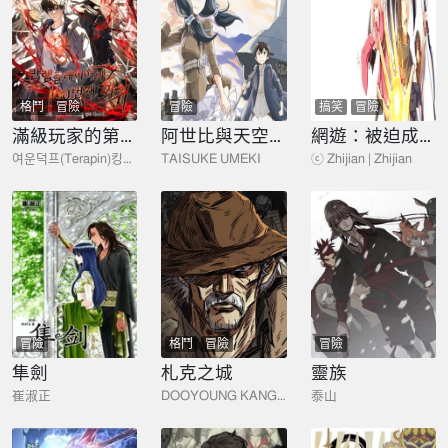
格鬥
冒險
冒險
搞笑
冒險
滿級玩家的第100次迴歸
阿世比與天空世界的冒險者
網遊：被迫成爲隱藏職業
여운덕프(Terapin)킹소다
TAISUKE UMEKI
ⓒ Zhijian | Zhijian
冒險
格鬥
冒險
冒險
隼劍
札克之城
靈族
崔淑正
DOOYOUNG KANG | HYUNJOO CHOI
泰山