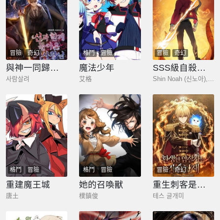
冒險
奇幻
格鬥
冒險
冒險
奇幻
與神一同歸來的騎士王
魔法少年
SSS級自殺獵人
사람살려
艾格
Shin Noah (신노아),Neida (네이다),Bill K
格鬥
冒險
格鬥
冒險
冒險
奇幻
重建魔王城
她的召喚獸
重生刺客是天才劍士
唐土
樸鎮俊
테스 글개미