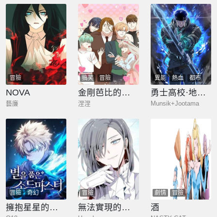
冒險
搞笑
冒險
異能
熱血
都市
冒險
奇幻
NOVA
金剛芭比的異次元之旅
勇士高校·地下城攻掠專業
藝廉
涅涅
Munsik+Jootama
冒險
奇幻
冒險
劇情
冒險
擁抱星星的劍士
無法實現的魔女之願
酒