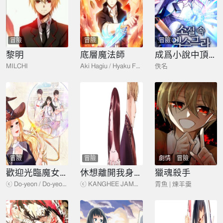
冒險
冒險
冒險
黎明
底層魔法師
成爲小說中頂尖英雄
MILCHI
Aki Hagiu / Hyaku Fujishiro / Aki Hagiu
佚名
冒險
冒險
劇情
冒險
歡迎光臨魔女商店
休想離開我身邊
獵魂殺手
ⓒ Do-yeon / Do-yeon, BAMBOO NETWORK / CREEK&RIVER ENTERTAINMENT
ⓒ KANGHEE JAMAE/ BAB | BAB | Ensemble
青魚 | 煉羊羹