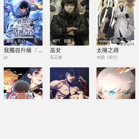
冒險
奇幻
格鬥
冒險
mohuan
冒險
我獨自升級 ：諸神黃昏
巫女
太陽之詩
jin
石正賢
木因（목인）
格鬥
冒險
格鬥
冒險
冒險
N.E.R.D秘密組織
虛擬格鬥
異戰
允勝基
李俊亨 | Tim Matt Garry
Kanaris | 哥布林A