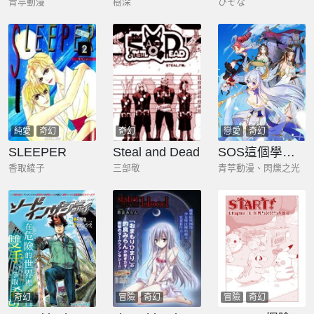
青葶動漫
樹深
ひそな
純愛
奇幻
奇幻
戀愛
奇幻
SLEEPER
Steal and Dead
SOS這個學校沒人類
香取綾子
三部敬
青葶動漫、閃爍之光
奇幻
冒險
奇幻
冒險
奇幻