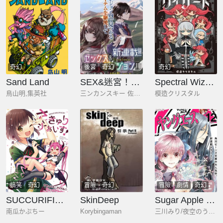
奇幻
後宮
奇幻
奇幻
Sand Land
SEX&迷宮！！-在我家地下出現了H次數=等級的迷宮！？-
Spectral Wizard
鳥山明,集英社
三ンカンスキー 佐原玄清
模造クリスタル
搞笑
奇幻
冒險
奇幻
冒險
劇情
奇幻
SUCCURIFICE！
SkinDeep
Sugar Apple Fairy Tale
南瓜かぷちー
Korybingaman
三川みり/夜空のうどん/あき