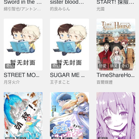
Sword in the city
sister blood幻想之月與顫慄之血
START! 探險隊篇
綿引智也/アントンシク(AHN DONGSHIK)
的良みらん
光國
奇幻
奇幻
戀愛
搞笑
奇幻
STREET MONSTER魔物霸王
SUGAR ME MONSTER
TimeShareHouse
月牙火介
王子まこと
首爾媒體