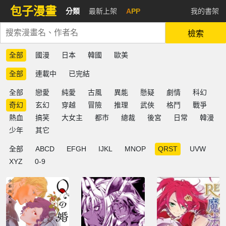
包子漫畫
分類
最新上架
APP
我的書架
檢索
全部
國漫
日本
韓國
歐美
全部
連載中
已完結
全部
戀愛
純愛
古風
異能
懸疑
劇情
科幻
奇幻
玄幻
穿越
冒險
推理
武俠
格鬥
戰爭
熱血
搞笑
大女主
都市
總裁
後宮
日常
韓漫
少年
其它
全部
ABCD
EFGH
IJKL
MNOP
QRST
UVW
XYZ
0-9