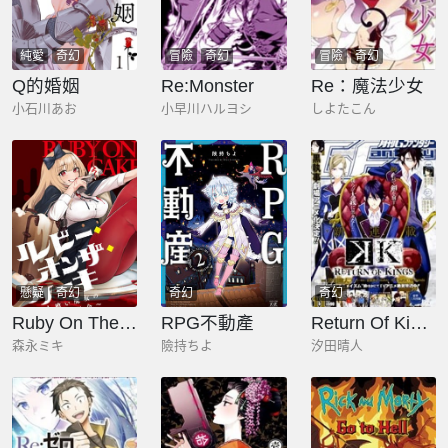
純愛
奇幻
冒險
奇幻
冒險
奇幻
Q的婚姻
Re:Monster
Re：魔法少女
小石川あお
小早川ハルヨシ
しよたこん
懸疑
奇幻
奇幻
奇幻
Ruby On The Cake ~食人魔女的晚宴~
RPG不動產
Return Of Kings
森永ミキ
險持ちよ
汐田晴人