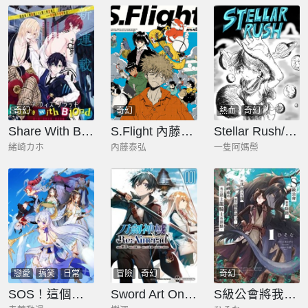
奇幻
奇幻
熱血
奇幻
Share With Blood
S.Flight 內藤泰弘作品集
Stellar Rush/宇宙奇俠AlienS
緒崎カホ
內藤泰弘
一隻阿媽鬃
戀愛
搞笑
日常
冒險
奇幻
奇幻
奇幻
SOS！這個學校沒人類
Sword Art Online刀劍神域 Re:Aincrad
S級公會將我除籍，但其實只有我懂得龍族語言，回過神來時我已站上龍騎士的頂點。