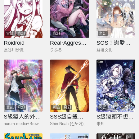
冒險
奇幻
奇幻
奇幻
Roidroid
Real·Aggression
SOS！戀愛出了幺蛾子
長谷川沙貴
りふる
鮮漫文化
異能
奇幻
冒險
奇幻
奇幻
S級獵人的外掛是老媽
SSS級自殺獵人
S級獵頭不想成爲反派公女
aurum media+Brown Panda
Shin Noah (신노아),Neida (네이다),Bill K
未知