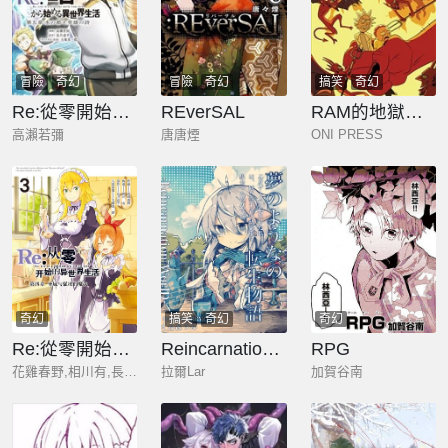
冒險
奇幻
冒險
奇幻
搞笑
奇幻
Re:從零開始的異世界生活 第五章 水之都市與英雄的詩篇
REverSAL
RAM的地獄之旅
高瀨若彌
唐唐煙
ONI PRESS
奇幻
搞笑
奇幻
奇幻
Re:從零開始的異世界生活 第四章 聖域與強欲的魔女
Reincarnation WorlD~轉生惡役今天也開心!
RPG
花雞春野,相川有,長月達平,大塚真一郎,角川集團
拉爾Lar
加賀谷南