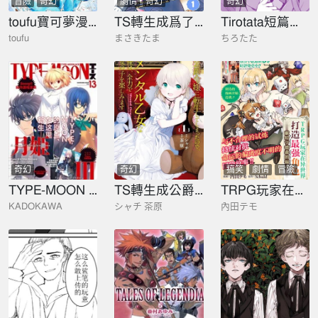
冒險
奇幻
劇情
奇幻
奇幻
toufu寶可夢漫畫集
TS轉生成爲了女配角
Tirotata短篇作品
toufu
まさきたま
ちろたた
奇幻
奇幻
搞笑
劇情
冒險
奇幻
TYPE-MOON ACE
TS轉生成公爵千金後要盡情享受女生愛好
TRPG玩家在異世界打造最強角色~獻給亨德森的福音
KADOKAWA
シャチ 茶原
內田テモ