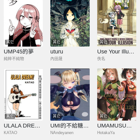
其它
其它
其它
UMP45的夢
uturu
Use Your Illusion
純粹不純物
內田晟
佚名
其它
其它
其它
ULALA DREAM!
UMI的不給糖就搗蛋
UMAMUSUME 1st Fan Books
KATAO
NAndeyanen
HotakaYa