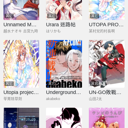
其它
其它
其它
Unnamed Memory
Urara 迷路帖
UTOPA PROJECT 夜闌
越水ナオキ 古宮九時
はリかも
某村兒的村長啊
其它
其它
其它
Utopia project 夜闌
Underground Babys
UN‐GO敗戰偵探‧結城新十郎
苓菁除草劑
akabeko
山田J太