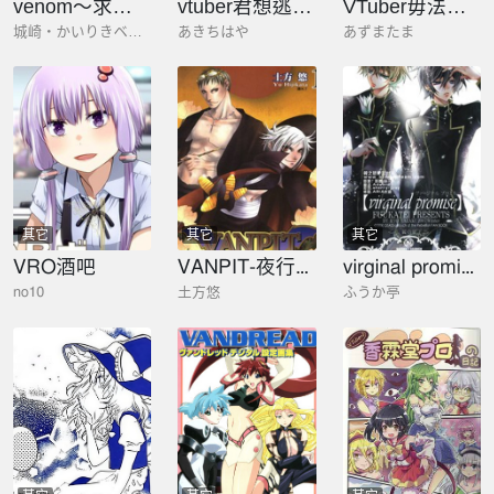
venom～求愛性少女症候
vtuber君想逃離鄰居身邊
VTuber毋法隨心所欲！
城崎・かいりきベア(原作)
あきちはや
あずまたま
其它
其它
其它
VRO酒吧
VANPIT-夜行獵人
virginal promise
no10
土方悠
ふうか亭