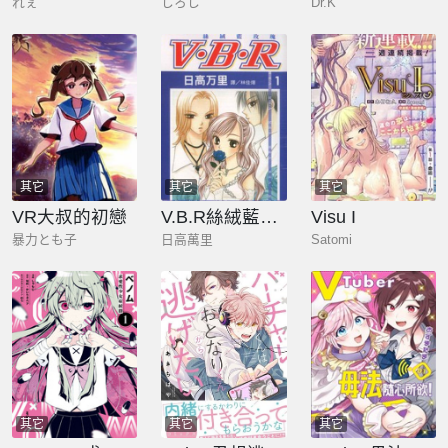
れぇ
しろし
Dr.K
其它
其它
其它
VR大叔的初戀
V.B.R絲絨藍玫瑰
Visu I
暴力とも子
日高萬里
Satomi
其它
其它
其它