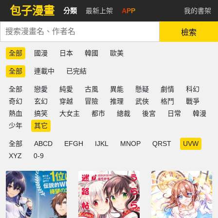
包子漫畫
分類
最新上架
APP
我的書架
檢索
全部
國漫
日本
韓國
歐美
全部
連載中
已完結
全部
戀愛
純愛
古風
異能
懸疑
劇情
科幻
奇幻
玄幻
穿越
冒險
推理
武俠
格鬥
戰爭
熱血
搞笑
大女主
都市
總裁
後宮
日常
韓漫
少年
其它
全部
ABCD
EFGH
IJKL
MNOP
QRST
UVW
XYZ
0-9