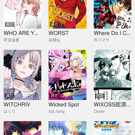
其它
其它
其它
WHO ARE YOU !
WORST
Where Do I Come From？
咚漫漫畫
高橋弘
市川マサ
其它
其它
其它
WITCHRIV
Wicked Spot
WIXOSS起源故事
はくり
Sal Jiang
Oyster