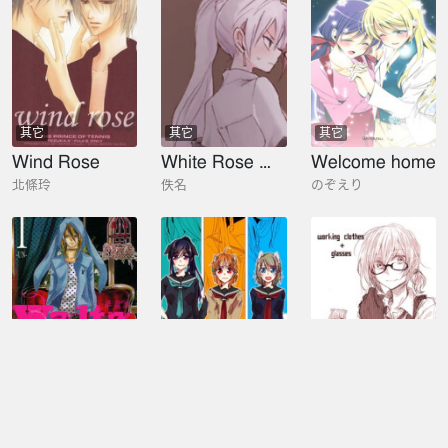
其它
其它
其它
Wind Rose
White Rose Week 2019
Welcome home
北條玲
佚名
のぞえり
其它
其它
其它
Waltz華爾茲
WHAT ARE DOGS THINKING…
working clothes glasses
伊阪幸太郎,大須賀惠
相原
カゲ路