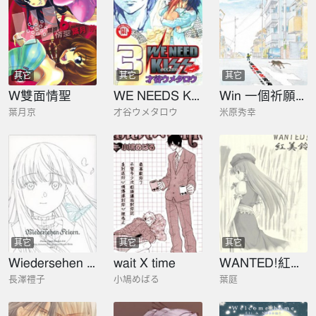
其它
其它
其它
W雙面情聖
WE NEEDS KISS小子愛KISS
Win 一個祈願的故事
葉月京
才谷ウメタロウ
米原秀幸
其它
其它
其它
Wiedersehen Feiern 葬送的芙莉蓮 總作畫監督&動作指導工作集
wait X time
WANTED!紅美鈴
長澤禮子
小鳩めばる
葉庭