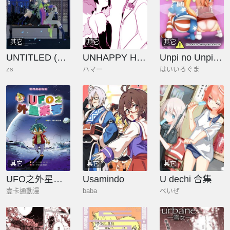
其它
其它
其它
UNTITLED (類寧)
UNHAPPY HAPPY ANTINOMY
Unpi no Unpi ~Sunny Milk o Soete~
zs
ハマー
はいいろぐま
其它
其它
其它
UFO之外星來客
Usamindo
U dechi 合集
壹卡通動漫
baba
べいぜ