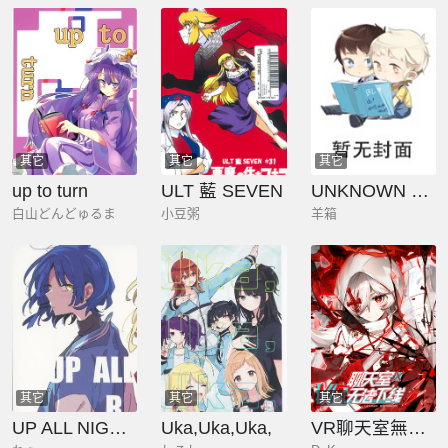
其它
其它
其它
up to turn
ULT 藍 SEVEN
UNKNOWN BOX
白山どんどゅるま
小豆粥
羊箱
其它
其它
其它
UP ALL NIGHT RN
Uka,Uka,Uka,
VR聊天室無法下線