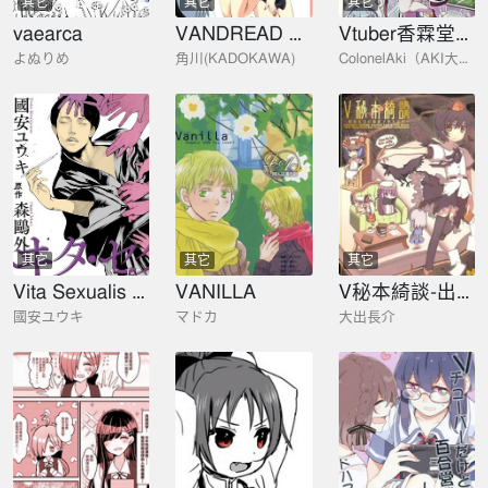
其它
其它
其它
vaearca
VANDREAD DIGITAL設定畫集
Vtuber香霖堂Pro日記
よぬりめ
角川(KADOKAWA)
ColonelAki（AKI大佐）
其它
其它
其它
Vita Sexualis 慾望的生活
VANILLA
V秘本綺談-出自射命丸文的取材筆記本-
國安ユウキ
マドカ
大出長介