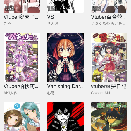
其它
其它
其它
Vtuber變成了世襲制
VS
Vtuber百合營業而深陷其中
こや
らぶお
くるくる姫 みかみてれん
其它
其它
其它
Vtuber帕秋莉日記
Vanishing Darkdess
vtuber靈夢日記
AKI大佐
心配
Colonel Aki