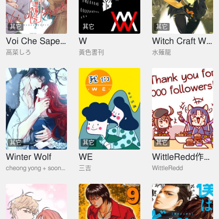
其它
其它
其它
Voi Che Sapete 愛情爲何物
W
Witch Craft Works
高菜しろ
黃色書刊
水薙龍
其它
其它
其它
Winter Wolf
WE
WittleRedd作品集
cheong yong + soonmu + RubyChe
三吉
WittleRedd