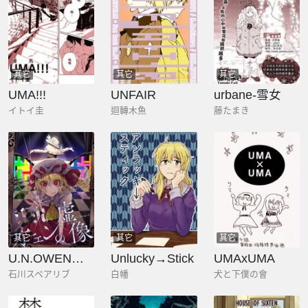
其它
其它
其它
UMA!!!
UNFAIR
urbane-雪女
イトイ圭
迴轉木魚
藤たまき
其它
其它
其它
U.N.OWEN的虛像
Unlucky→Stick
UMAxUMA
石川スペアリブ
白幡
犬と下僕の會