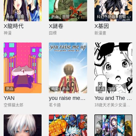
熱血
冒險
熱血
冒險
科幻
熱血
冒險
X龍時代
X謎卷
X基因
神漫
囧標
新漫畫
熱血
純愛
熱血
熱血
冒險
YAN
you raise me up
You and The Word
空條貓太郎
茗卡通
18歲天才美少女漫畫家