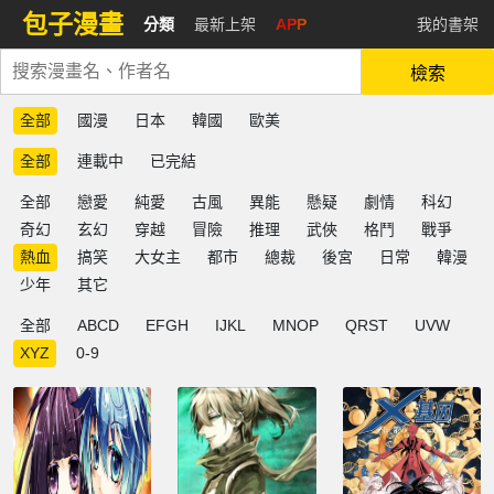
包子漫畫
分類
最新上架
APP
我的書架
檢索
全部
國漫
日本
韓國
歐美
全部
連載中
已完結
全部
戀愛
純愛
古風
異能
懸疑
劇情
科幻
奇幻
玄幻
穿越
冒險
推理
武俠
格鬥
戰爭
熱血
搞笑
大女主
都市
總裁
後宮
日常
韓漫
少年
其它
全部
ABCD
EFGH
IJKL
MNOP
QRST
UVW
XYZ
0-9