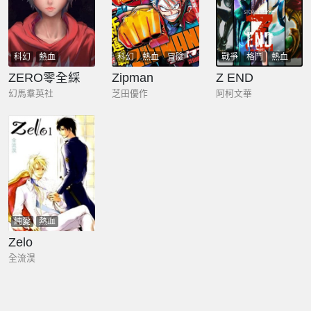
科幻
熱血
科幻
熱血
冒險
戰爭
格鬥
熱血
ZERO零全綵
Zipman
Z END
幻馬羣英社
芝田優作
阿柯文華
純愛
熱血
Zelo
全流淏