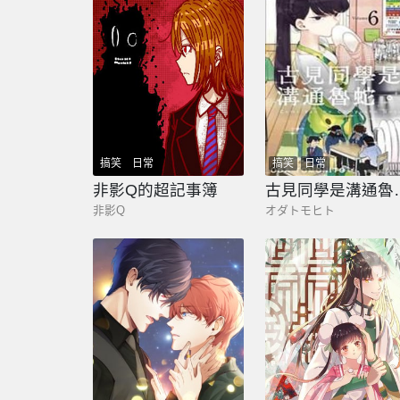
搞笑
日常
搞笑
日常
非影Q的超記事簿
古見同
非影Q
オダトモヒト