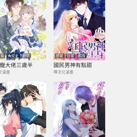
日常
大女主
劇情
戀愛
日常
都市
寵大佬三歲半
國民男神有點甜
文漫畫
嗶次元漫畫