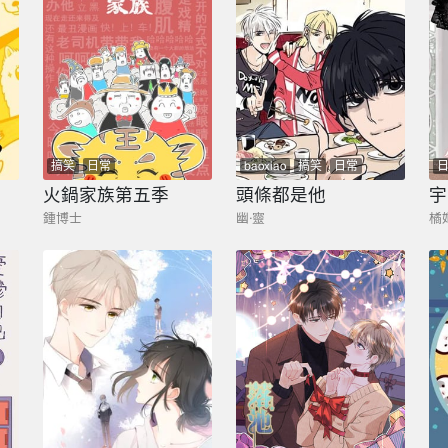
搞笑
日常
baoxiao
搞笑
日常
火鍋家族第五季
頭條都是他
宇
鍾博士
幽·靈