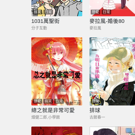
搞笑
日常
戀愛
日常
1031萬聖街
麥拉風-婚後80
分子互動
麥拉風
戀愛
搞笑
日常
日常
總之就是非常可愛
排球
畑健二郎,小學館
古館春一