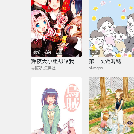
戀愛
搞笑
日常
日常
輝夜大小姐想讓我告白 -天才們的戀愛頭腦戰-
第一次做媽媽
赤阪明,集英社
siwagoo