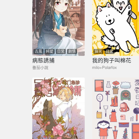
古風
純愛
日常
劇情
搞笑
日常
病態誘捕
我的狗子叫棉花
番茄小說
milo+Polarfox