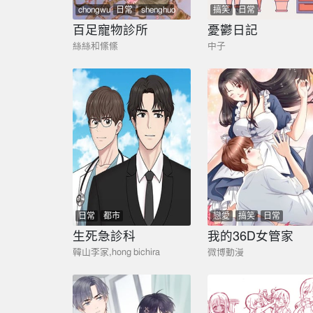
chongwu
日常
shenghuo
搞笑
日常
wenxin
zhiyu
百足寵物診所
憂鬱日記
絲絲和絛絛
中子
日常
都市
戀愛
搞笑
日常
生死急診科
我的36D女管家
韓山李家,hong bichira
微博動漫