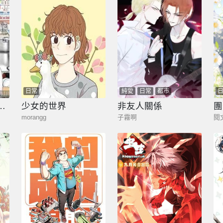
日常
純愛
日常
都市
學是溝通魯蛇。
少女的世界
非友人關係
團
morangg
子霧啊
閱