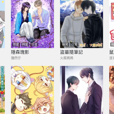
戀愛
純愛
日常
搞笑
日常
隱森瑰影
盜墓隨筆記
鼠
彌然仔
火腐媽媽
渣