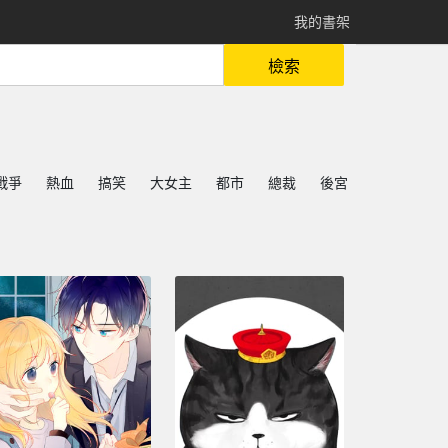
我的書架
檢索
戰爭
熱血
搞笑
大女主
都市
總裁
後宮