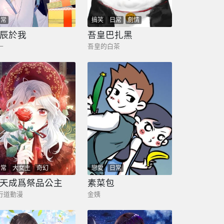
日常
搞笑
日常
劇情
辰於我
吾皇巴扎黑
一
吾皇的白茶
日常
大女主
奇幻
戀愛
日常
天成爲祭品公主
素菜包
行道動漫
金姨