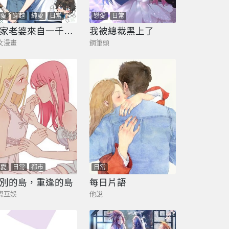
戀愛
穿越
純愛
日常
戀愛
日常
都市
我家老婆來自一千年前
我被總裁黑上了
文漫畫
鋼筆頭
純愛
日常
都市
日常
別的島，重逢的島
每日片語
際互娛
他說