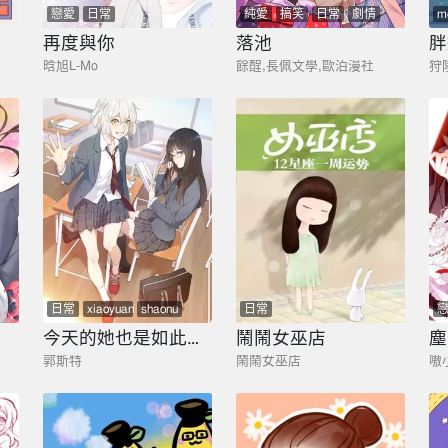
戀愛
日常
純愛
搞笑
日常
劇情
m
gaibian
xiaoyuan
z
再度與你
落池
胖
晗旭L-Mo
餘酲,長佩文學,歐泊漫社
狩
日常
xiaoyuan
shaonu
日常
zhiyu
今天的她也是如此可愛
鬧鬧女巫店
塵
郭斯特
鬧鬧女巫店
嗷