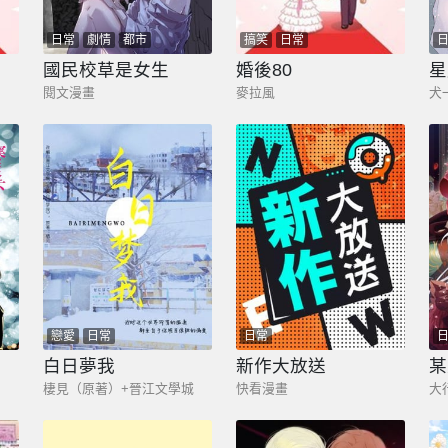
日常
劇情
都市
搞笑
日常
國民校草是女生
婚後80
星
閱文漫畫
麥拉風
犬
戀愛
日常
日常
白日夢我
新作大放送
某
棲見（原著）+晉江文學城
快看漫畫
大