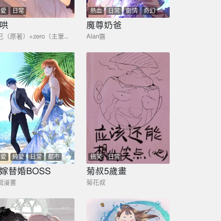
戀愛
日常
熱血
日常
劇情
奇幻
哄
魔尊奶爸
竹已（原著）+zero（主筆）+郭曉（編劇）
Alan醬
戀愛
純愛
日常
都市
搞笑
日常
嫁替婚BOSS
菊叔5歲畫
閱漫畫
菊花叔