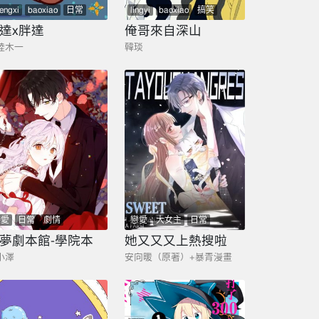
engxi
baoxiao
日常
lingyi
baoxiao
搞笑
hiyu
日常
xiaoyuan
達x胖達
俺哥來自深山
陸木一
韓琰
戀愛
日常
劇情
戀愛
大女主
日常
夢劇本館-學院本
她又又又上熱搜啦
小澤
安向暖（原著）+暴青漫畫