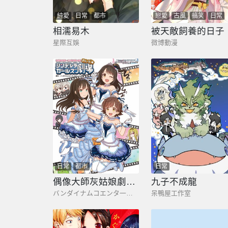
純愛
日常
都市
戀愛
古風
搞笑
日常
劇情
奇幻
相濡易木
被天敵飼養的日子
星際互娛
微博動漫
日常
都市
日常
偶像大師灰姑娘劇場WIDE☆
九子不成龍
バンダイナムコエンタ一テインメシト
呆鴨屋工作室