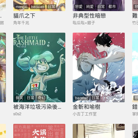
mengxi
baoxiao
日常
戀愛
純愛
日常
都市
劇情
原）高木同學
貓爪之下
非典型性暗戀
難
學館
角年千兆
呱瓜呱×銀子
搞笑
日常
奇幻
baoxiao
日常
被海洋垃圾污染後的小美人魚
金斬和喻樹
錯
s0s2
小吉丁工作室
掌