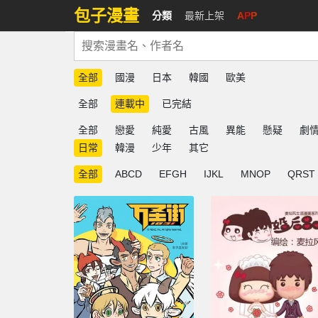
包子漫畫
分類
最新上架
APP
全部
國漫
日本
韓國
歐美
全部
連載中
已完結
全部
戀愛
純愛
古風
異能
懸疑
劇
日常
韓漫
少年
其它
全部
ABCD
EFGH
IJKL
MNOP
QRST