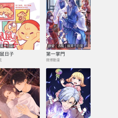
搞笑
日常
戀愛
古風
搞笑
日常
劇情
奇幻
鼠日子
第一掌門
克
微博動漫