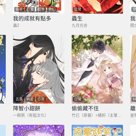
搞笑
日常
都市
奇幻
日常
我的成就有點多
蟲生
蟲2
九月光合
閱
古風
純愛
日常
日常
降智小甜餅
偷偷藏不住
離
一碗粥（有狐文化）
竹已（原著）+橘枳（主筆）+郭曉（編劇）
星