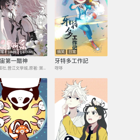
日常
juwei
gaibian
搞笑
日常
宙第一醋神
牙特多工作記
橘姬社,晉江文學城,原著: 葉澀,映夢社
呀哆