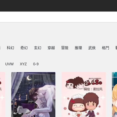
情
科幻
奇幻
玄幻
穿越
冒險
推理
武俠
格鬥
UVW
XYZ
0-9