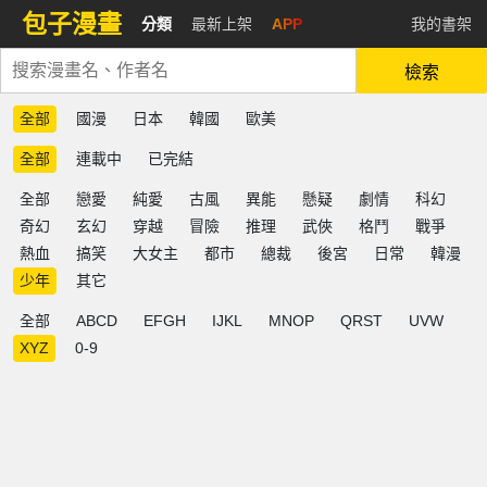
包子漫畫
分類
最新上架
APP
我的書架
檢索
全部
國漫
日本
韓國
歐美
全部
連載中
已完結
全部
戀愛
純愛
古風
異能
懸疑
劇情
科幻
奇幻
玄幻
穿越
冒險
推理
武俠
格鬥
戰爭
熱血
搞笑
大女主
都市
總裁
後宮
日常
韓漫
少年
其它
全部
ABCD
EFGH
IJKL
MNOP
QRST
UVW
XYZ
0-9