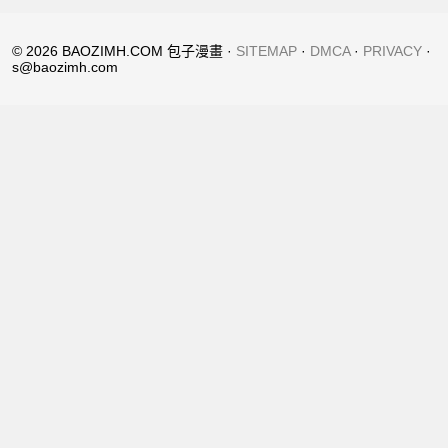
© 2026 BAOZIMH.COM 包子漫畫 ·
SITEMAP
·
DMCA
·
PRIVACY
·
s@baozimh.com