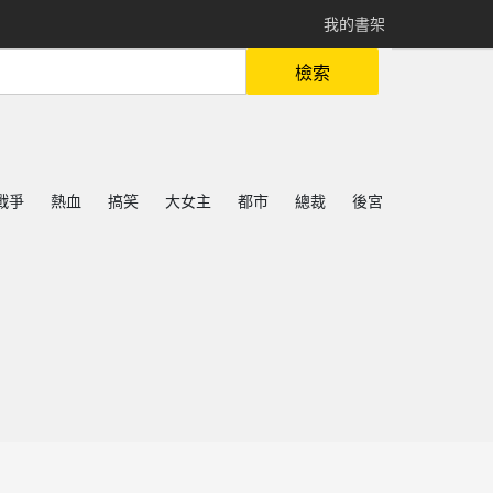
我的書架
檢索
戰爭
熱血
搞笑
大女主
都市
總裁
後宮