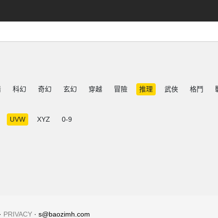
情
科幻
奇幻
玄幻
穿越
冒險
推理
武俠
格鬥
UVW
XYZ
0-9
·
PRIVACY
· s@baozimh.com