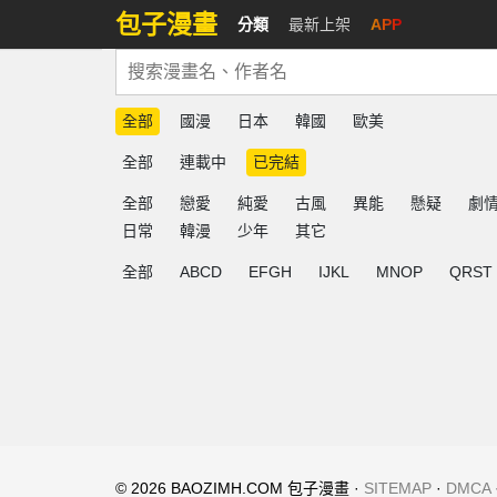
包子漫畫
分類
最新上架
APP
全部
國漫
日本
韓國
歐美
全部
連載中
已完結
全部
戀愛
純愛
古風
異能
懸疑
劇
日常
韓漫
少年
其它
全部
ABCD
EFGH
IJKL
MNOP
QRST
© 2026 BAOZIMH.COM 包子漫畫 ·
SITEMAP
·
DMCA