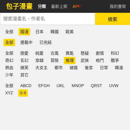
包子漫畫
分類
最新上架
APP
我的書架
檢索
全部
國漫
日本
韓國
歐美
全部
連載中
已完結
全部
戀愛
純愛
古風
異能
懸疑
劇情
科幻
奇幻
玄幻
穿越
冒險
推理
武俠
格鬥
戰爭
熱血
搞笑
大女主
都市
總裁
後宮
日常
韓漫
少年
其它
全部
ABCD
EFGH
IJKL
MNOP
QRST
UVW
XYZ
0-9