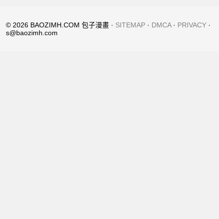
© 2026 BAOZIMH.COM 包子漫畫 ·
SITEMAP
·
DMCA
·
PRIVACY
·
s@baozimh.com