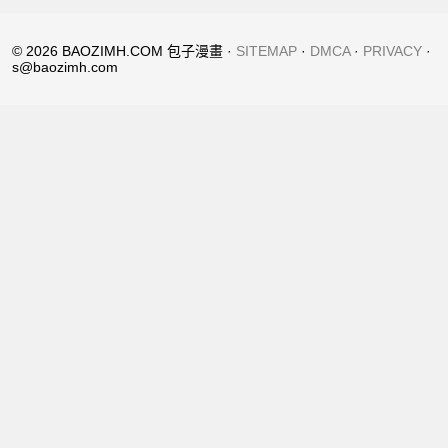
© 2026 BAOZIMH.COM 包子漫畫 ·
SITEMAP
·
DMCA
·
PRIVACY
·
s@baozimh.com