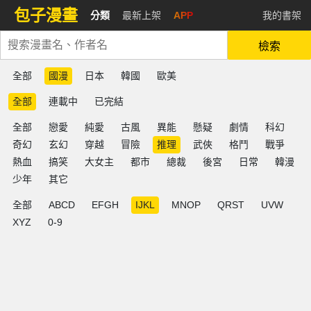
包子漫畫
分類
最新上架
APP
我的書架
檢索
全部
國漫
日本
韓國
歐美
全部
連載中
已完結
全部
戀愛
純愛
古風
異能
懸疑
劇情
科幻
奇幻
玄幻
穿越
冒險
推理
武俠
格鬥
戰爭
熱血
搞笑
大女主
都市
總裁
後宮
日常
韓漫
少年
其它
全部
ABCD
EFGH
IJKL
MNOP
QRST
UVW
XYZ
0-9