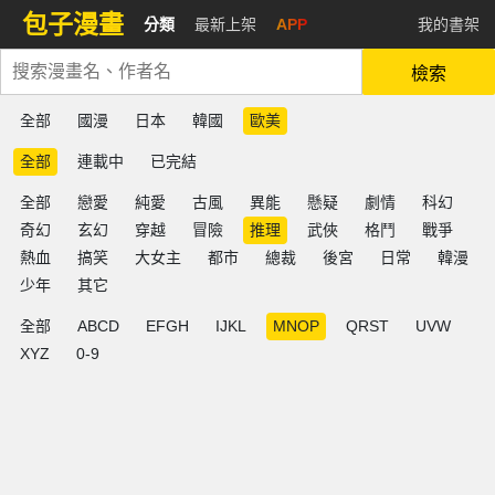
包子漫畫
分類
最新上架
APP
我的書架
檢索
全部
國漫
日本
韓國
歐美
全部
連載中
已完結
全部
戀愛
純愛
古風
異能
懸疑
劇情
科幻
奇幻
玄幻
穿越
冒險
推理
武俠
格鬥
戰爭
熱血
搞笑
大女主
都市
總裁
後宮
日常
韓漫
少年
其它
全部
ABCD
EFGH
IJKL
MNOP
QRST
UVW
XYZ
0-9