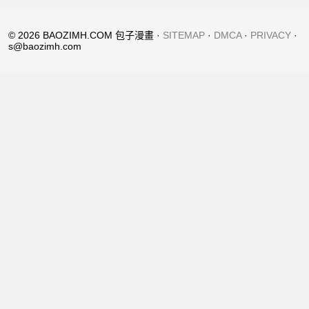
© 2026 BAOZIMH.COM 包子漫畫 ·
SITEMAP
·
DMCA
·
PRIVACY
·
s@baozimh.com