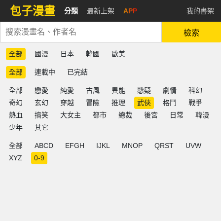
包子漫畫
分類
最新上架
APP
我的書架
檢索
全部
國漫
日本
韓國
歐美
全部
連載中
已完結
全部
戀愛
純愛
古風
異能
懸疑
劇情
科幻
奇幻
玄幻
穿越
冒險
推理
武俠
格鬥
戰爭
熱血
搞笑
大女主
都市
總裁
後宮
日常
韓漫
少年
其它
全部
ABCD
EFGH
IJKL
MNOP
QRST
UVW
XYZ
0-9