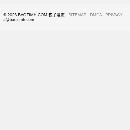
© 2026 BAOZIMH.COM 包子漫畫 ·
SITEMAP
·
DMCA
·
PRIVACY
·
s@baozimh.com