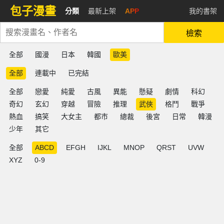
包子漫畫
分類
最新上架
APP
我的書架
檢索
全部
國漫
日本
韓國
歐美
全部
連載中
已完結
全部
戀愛
純愛
古風
異能
懸疑
劇情
科幻
奇幻
玄幻
穿越
冒險
推理
武俠
格鬥
戰爭
熱血
搞笑
大女主
都市
總裁
後宮
日常
韓漫
少年
其它
全部
ABCD
EFGH
IJKL
MNOP
QRST
UVW
XYZ
0-9