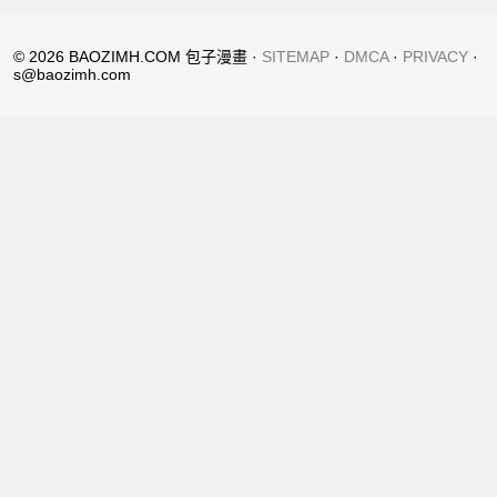
© 2026 BAOZIMH.COM 包子漫畫 ·
SITEMAP
·
DMCA
·
PRIVACY
·
s@baozimh.com