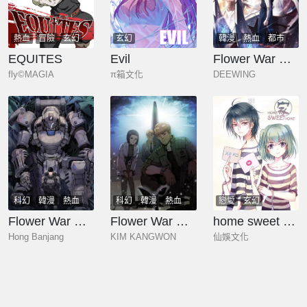
熱血
冒險
玄幻
玄幻
韓漫
熱血
都市
奇幻
少年
玄幻
EQUITES
Evil
Flower War 第三季
fly©MAGIA
π箱文化
DEEWING
科幻
韓漫
熱血
科幻
韓漫
熱血
戀愛
玄幻
奇幻
少年
玄幻
奇幻
少年
玄幻
Flower War 第一季
Flower War 第二季 - 鋼鐵穹頂
home sweet home
Hong Banjang
KIM KANGWON
仙娛文化