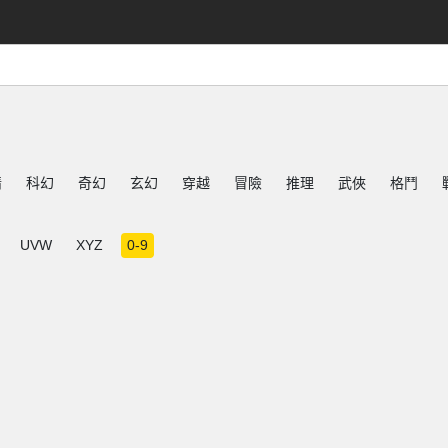
情
科幻
奇幻
玄幻
穿越
冒險
推理
武俠
格鬥
UVW
XYZ
0-9