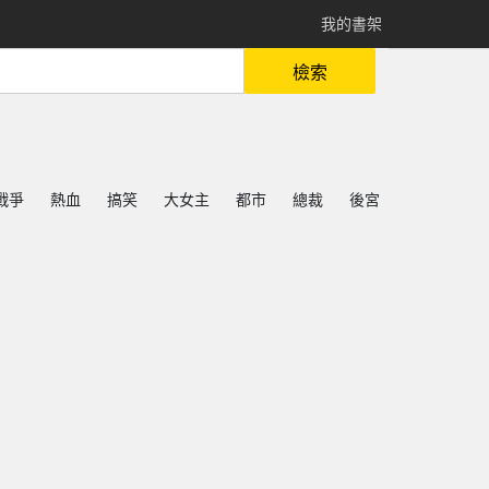
我的書架
檢索
戰爭
熱血
搞笑
大女主
都市
總裁
後宮