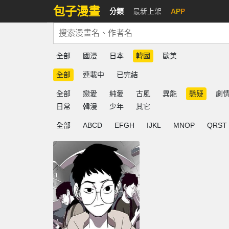
包子漫畫
分類
最新上架
APP
全部
國漫
日本
韓國
歐美
全部
連載中
已完結
全部
戀愛
純愛
古風
異能
懸疑
劇
日常
韓漫
少年
其它
全部
ABCD
EFGH
IJKL
MNOP
QRST