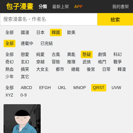
包子漫畫
分類
最新上架
APP
我的書架
檢索
全部
國漫
日本
韓國
歐美
全部
連載中
已完結
全部
戀愛
純愛
古風
異能
懸疑
劇情
科幻
奇幻
玄幻
穿越
冒險
推理
武俠
格鬥
戰爭
熱血
搞笑
大女主
都市
總裁
後宮
日常
韓漫
少年
其它
全部
ABCD
EFGH
IJKL
MNOP
QRST
UVW
XYZ
0-9