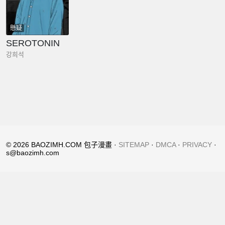
懸疑
SEROTONIN
강희석
© 2026 BAOZIMH.COM 包子漫畫 ·
SITEMAP
·
DMCA
·
PRIVACY
·
s@baozimh.com