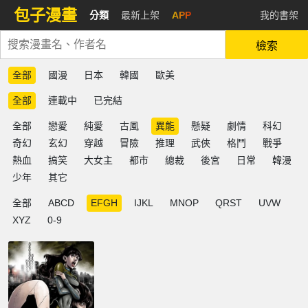
包子漫畫
分類
最新上架
APP
我的書架
檢索
全部
國漫
日本
韓國
歐美
全部
連載中
已完結
全部
戀愛
純愛
古風
異能
懸疑
劇情
科幻
奇幻
玄幻
穿越
冒險
推理
武俠
格鬥
戰爭
熱血
搞笑
大女主
都市
總裁
後宮
日常
韓漫
少年
其它
全部
ABCD
EFGH
IJKL
MNOP
QRST
UVW
XYZ
0-9