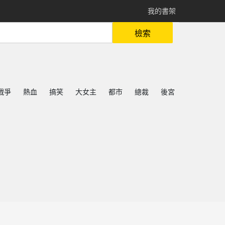
我的書架
檢索
戰爭
熱血
搞笑
大女主
都市
總裁
後宮