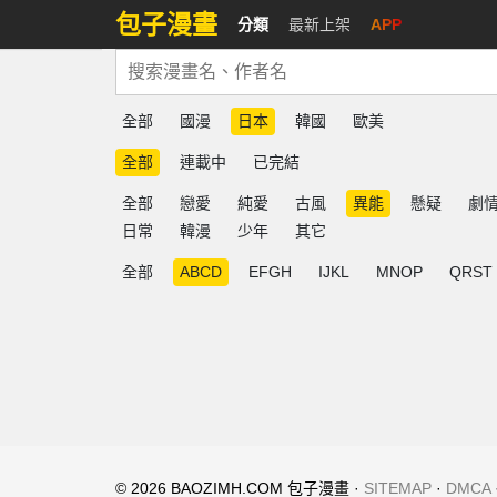
包子漫畫
分類
最新上架
APP
全部
國漫
日本
韓國
歐美
全部
連載中
已完結
全部
戀愛
純愛
古風
異能
懸疑
劇
日常
韓漫
少年
其它
全部
ABCD
EFGH
IJKL
MNOP
QRST
© 2026 BAOZIMH.COM 包子漫畫 ·
SITEMAP
·
DMCA