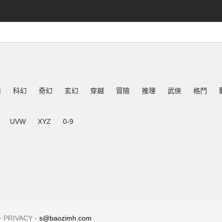
情
科幻
奇幻
玄幻
穿越
冒險
推理
武俠
格鬥
UVW
XYZ
0-9
·
PRIVACY
· s@baozimh.com