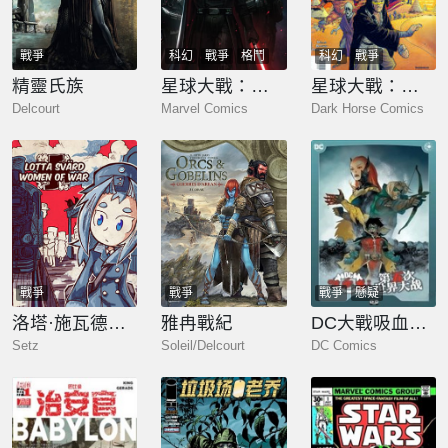
戰爭
科幻
戰爭
格鬥
科幻
戰爭
精靈氏族
星球大戰：達斯·維達
星球大戰：共和國
Delcourt
Marvel Comics
Dark Horse Comics
戰爭
戰爭
戰爭
懸疑
洛塔·施瓦德：戰火中的女性
雅冉戰紀
DC大戰吸血鬼：第五次世界大戰
Setz
Soleil/Delcourt
DC Comics