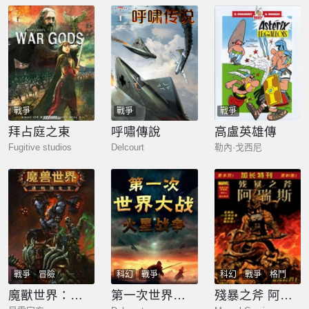
戰爭
戰爭
戰爭
拜占庭之東
呼嘯傳說
高盧英雄傳
Fugitive studios
Delcourt
勒內·戈西尼
戰爭
冒險
科幻
戰爭
科幻
戰爭
格鬥
魔獸世界：德拉諾之王
第一次世界大戰：火星戰爭
殘暴之斧 阿瑞斯