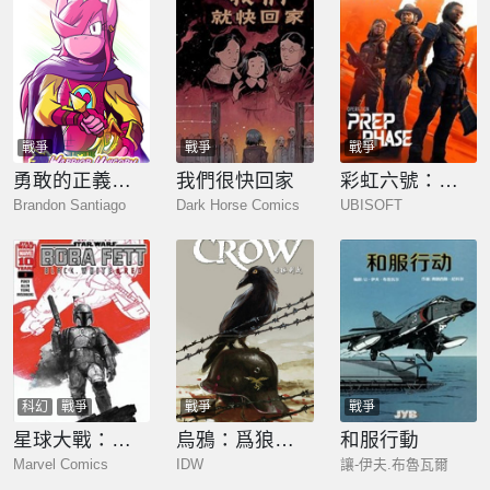
戰爭
戰爭
戰爭
勇敢的正義公主琪琪
我們很快回家
彩虹六號：圍攻
Brandon Santiago
Dark Horse Comics
UBISOFT
科幻
戰爭
戰爭
戰爭
星球大戰：波巴·費特-黑白紅
烏鴉：爲狼剝皮
和服行動
Marvel Comics
IDW
讓-伊夫.布魯瓦爾