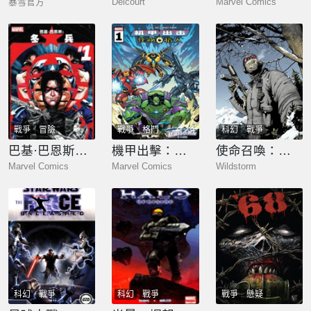
暴雪官方
Delcourt
Marvel Comics
戰爭
冒險
戰爭
格鬥
科幻
戰爭
巴基·巴恩斯：冬兵
機甲出擊：怪物獵人
使命召喚：幽靈
Marvel Comics
Marvel Comics
Wildstorm
科幻
戰爭
科幻
戰爭
戰爭
懸疑