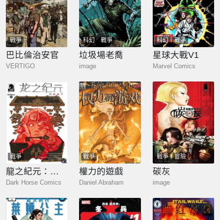
戰爭
科幻
戰爭
科幻
戰爭
巴比倫治安官
垃圾場老喬
星球大戰V1
VERTIGO
image
Marvel Comics
戰爭
戰爭
戰爭
冒險
龍之紀元：自由武士
權力的遊戲
碳灰
Dark Horse Comics
Daniel Abraham
image