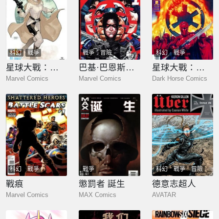
科幻
戰爭
戰爭
冒險
科幻
戰爭
星球大戰：起義時代
巴基·巴恩斯：冬兵Avengers NOW!
星球大戰：血紅帝國
Marvel Comics
Marvel Comics
Dark Horse Comics
科幻
戰爭
戰爭
科幻
戰爭
冒險
戰痕
懲罰者 誕生
德意志超人
Marvel Comics
MAX Comics
AVATAR