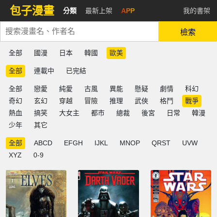
包子漫畫
分類
最新上架
APP
我的書架
檢索
全部
國漫
日本
韓國
歐美
全部
連載中
已完結
全部
戀愛
純愛
古風
異能
懸疑
劇情
科幻
奇幻
玄幻
穿越
冒險
推理
武俠
格鬥
戰爭
熱血
搞笑
大女主
都市
總裁
後宮
日常
韓漫
少年
其它
全部
ABCD
EFGH
IJKL
MNOP
QRST
UVW
XYZ
0-9