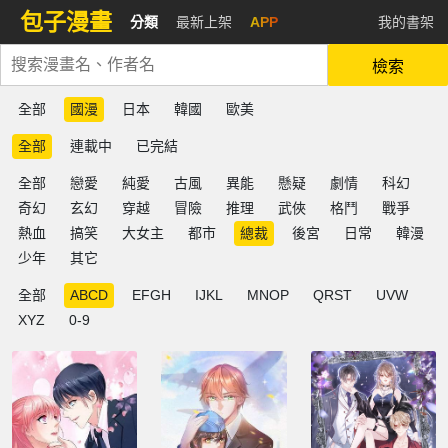
包子漫畫
分類
最新上架
APP
我的書架
檢索
全部
國漫
日本
韓國
歐美
全部
連載中
已完結
全部
戀愛
純愛
古風
異能
懸疑
劇情
科幻
奇幻
玄幻
穿越
冒險
推理
武俠
格鬥
戰爭
熱血
搞笑
大女主
都市
總裁
後宮
日常
韓漫
少年
其它
全部
ABCD
EFGH
IJKL
MNOP
QRST
UVW
XYZ
0-9