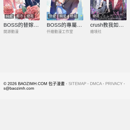
純愛
都市
總裁
戀愛
純愛
總裁
總裁
BOSS的替嫁新娘
BOSS的專屬空姐
crush教我如何佔有他
開源動漫
仟繪動漫工作室
繪境社
© 2026 BAOZIMH.COM 包子漫畫 ·
SITEMAP
·
DMCA
·
PRIVACY
·
s@baozimh.com