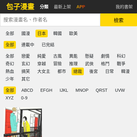
包子漫畫
分類
最新上架
APP
我的書架
檢索
全部
國漫
日本
韓國
歐美
全部
連載中
已完結
全部
戀愛
純愛
古風
異能
懸疑
劇情
科幻
奇幻
玄幻
穿越
冒險
推理
武俠
格鬥
戰爭
熱血
搞笑
大女主
都市
總裁
後宮
日常
韓漫
少年
其它
全部
ABCD
EFGH
IJKL
MNOP
QRST
UVW
XYZ
0-9