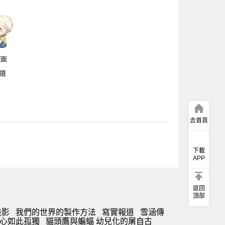
道
去首頁
下載
APP
返回
頂部
魅影
我們的世界的製作方法
寫實報道
雪涵傳
心如此孤獨
貓頭鷹與蝙蝠 幼兒化的屠自古