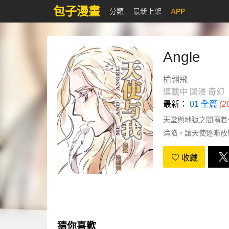
包子漫畫
分類
最新上架
APP
Angle
榆翮飛
連載中
國漫
奇幻
最新：
01 全篇
(
天堂與地獄之間隔着
淪陷，讓天使逐漸放
收藏
猜你喜歡