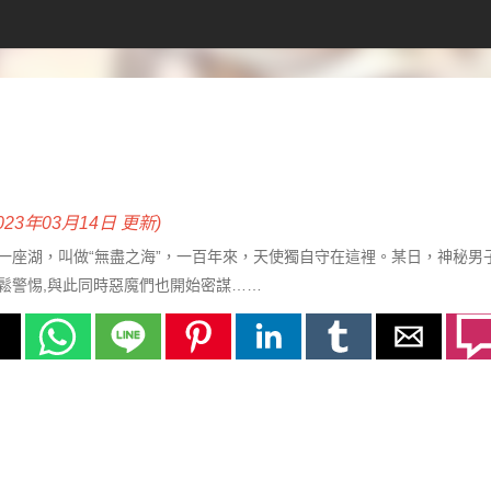
2023年03月14日 更新)
一座湖，叫做“無盡之海”，一百年來，天使獨自守在這裡。某日，神秘男子
鬆警惕,與此同時惡魔們也開始密謀……