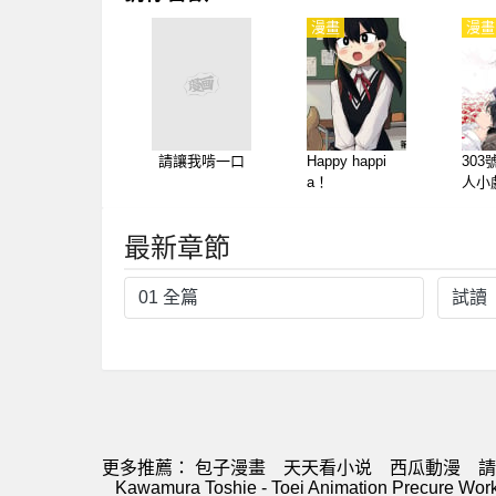
漫畫
漫畫
漫畫
請讓我啃一口
Happy happi
30
a！
人小
最新章節
01 全篇
試讀
更多推薦：
包子漫畫
天天看小说
西瓜動漫
請
Kawamura Toshie - Toei Animation Precure Wor