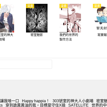
漫畫
漫畫
漫畫
3號室的神大
密室魅影
我們的世界的
寫實報
劇場
製作方法
讓我啃一口
Happy happia！
303號室的神大人小劇場
密室
ks
穿到詭異黃油的我，目標是守住X操
SATELLITE
世界的中