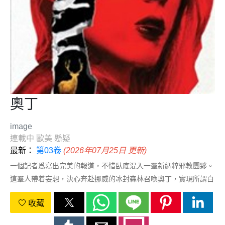
奧丁
image
連載中
歐美
懸疑
最新：
第03卷
(2026年07月25日 更新)
一個記者爲寫出完美的報道，不惜臥底混入一羣新納粹邪教團夥。
這羣人帶着妄想，決心奔赴挪威的冰封森林召喚奧丁，實現所謂白
人至上的宿命。但密林之中等候衆人的存在，遠比所有人想象的古
收藏
老詭異，沒有神明會降臨迴應他們的求救禱告，出現在眼前的，唯
有一具殘破的同伴屍體…