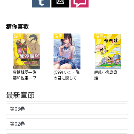
猜你喜歡
漫畫
漫畫
漫畫
蜜糖城堡—佐
(C99) いま、隣
超能小鬼奇奇
藤和佐東—早
の君に戀して
娃
餐之卷!
る… (オリジナ
ル)_短篇
最新章節
第03卷
第02卷