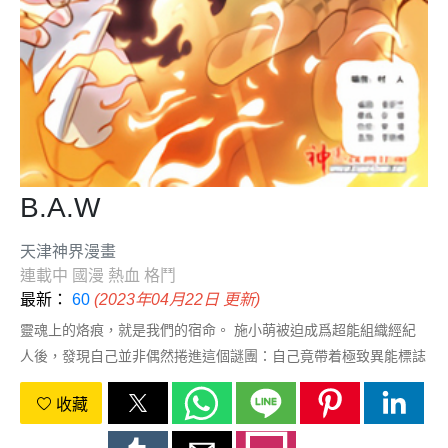
B.A.W
天津神界漫畫
連載中
國漫
熱血
格鬥
最新：
60
(2023年04月22日 更新)
靈魂上的烙痕，就是我們的宿命。 施小萌被迫成爲超能組織經紀
人後，發現自己並非偶然捲進這個謎團：自己竟帶着極致異能標誌
“天使烙印”！究竟是先人一步解開謎團，還是按照幕後劇本走向悲
收藏
劇終結？愛情在宿命的面前變得撲朔迷離......