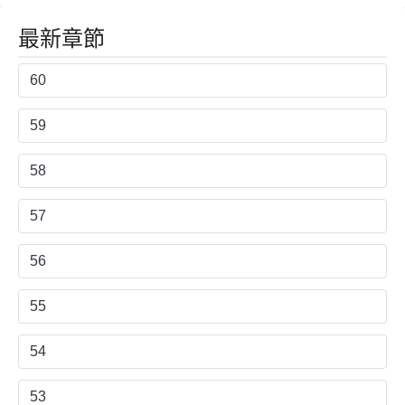
練員♂結婚生活
媽，但女兒太
合同本
可愛了當冒險
最新章節
者也不會辛苦
60
59
58
57
56
55
54
53