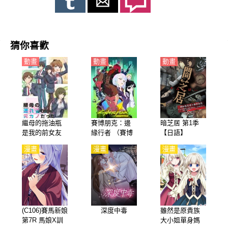
猜你喜歡
動畫
動畫
動畫
繼母的拖油瓶
賽博朋克：邊
暗芝居 第1季
是我的前女友
緣行者 （賽博
【日語】
（繼母的女兒
浪客、賽博朋
漫畫
漫畫
漫畫
是我的前女
克：邊緣跑
友）【日語】
手）【日語】
(C106)賽馬新娘
深度中毒
雖然是原貴族
第7R 馬娘X訓
大小姐單身媽