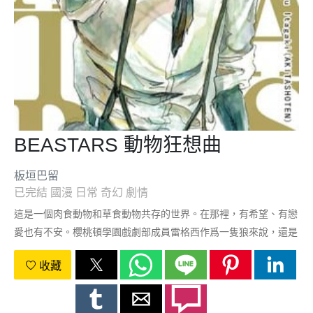
BEASTARS 動物狂想曲
板垣巴留
已完結
國漫
日常
奇幻
劇情
這是一個肉食動物和草食動物共存的世界。在那裡，有希望、有戀
愛也有不安。櫻桃頓學園戲劇部成員雷格西作爲一隻狼來說，還是
比較細膩的。那樣的他與多個動物們的青春動物羣像劇開始!!
收藏