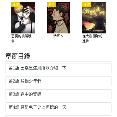
漫畫
漫畫
漫畫
惡魔的浪漫晚
活死人
從大樹開始的
餐
進化
章節目錄
第1話 因爲是滿月所以介紹一下
第2話 惹惱少年們
第3話 霧中的警鐘
第4話 算是兔子史上極糟的一天