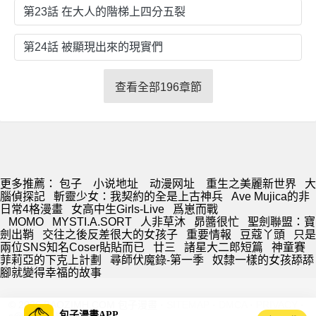
第23話 在大人的階梯上四分五裂
第24話 被顯現出來的現實們
查看全部196章節
更多推薦：
包子
小说地址
动漫网址
重生之美麗新世界
大
腦偵探記
斬靈少女：我契約的全是上古神兵
Ave Mujica的非
日常4格漫畫
女高中生Girls-Live
爲崽而戰
MOMO
MYSTI.A.SORT
人非草沐
昴醬很忙
聖劍聯盟：寶
劍出鞘
交往之後反差很大的女孩子
重要情報
豆蔻丫頭
只是
兩位SNS知名Coser貼貼而已
廿三
諸星大二郎短篇
神童賽
菲莉亞的下克上計劃
尋師伏魔錄-第一季
奴隸一樣的女孩舔舔
腳就變得幸福的故事
© 2026 BAOZIMH.COM 包子漫畫 ·
SITEMAP
·
DMCA
·
PRIVACY
·
包子漫畫APP
s@baozimh.com