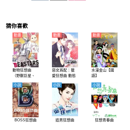
猜你喜歡
動畫
動畫
動畫
動物狂想曲
惡女爲配：獵
水漫金山【國
（野獸巨星、
愛狂想曲 動態
語】
獸星）第1-2季
漫畫
小說
小說
小說
【日語】
BOSS狂想曲
追男狂想曲
狂想青春曲