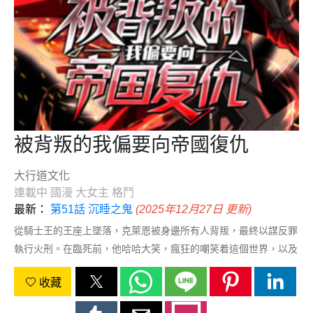
被背叛的我偏要向帝國復仇
大行道文化
連載中
國漫
大女主
格鬥
最新：
第51話 沉睡之鬼
(2025年12月27日 更新)
從騎士王的王座上墜落，克萊恩被身邊所有人背叛，最終以謀反罪
執行火刑。在臨死前，他哈哈大笑，瘋狂的嘲笑着這個世界，以及
他曾經的愚蠢。而現在，他從灰燼中歸來，帶着無以倫比的力量。
收藏
“現在，我要你們所有人，付出代價。”