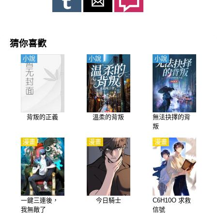
猜你喜歡
小說
小說
小說
背叛的正義
溫柔的背叛
無法抉擇的背
叛
漫畫
漫畫
漫畫
一鍵三連後，
今日騎士
C6H10O 求救
我無敵了
信號