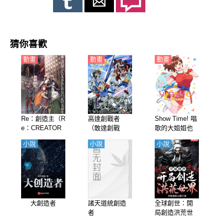
猜你喜歡
動畫
動畫
動畫
Re：創造主（R
高達創戰者
Show Time! 唱
e：CREATOR
（敢達創戰
歌的大姐姐也
S）【日語】
者、鋼彈創鬥
想做 第1季【日
小說
小說
小說
者）第1季【日
語】
語】
大創造者
諸天道統創造
全球創世：開
者
局創造洪荒世