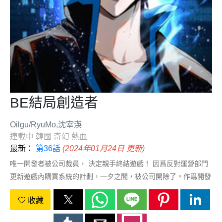
BE結局創造者
Oilgu/RyuMo,沈宰渶
連載中
韓國
奇幻
熱血
最新：
第36話
(2024年01月24日 更新)
唯一開發者被公司裁員， 決定親手終結遊戲！ 因爲反對運營部門
更新遊戲內購買系統的計劃，一夕之間，被公司開除了。作爲開發
總監的生涯就此結束。這是我創造的遊戲，我創造的世界…所以終
收藏
結這個世界的人也只能是我。我要成爲遊戲裡的最終BOSS，親手
結束這個遊戲！