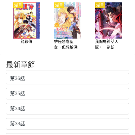
界
漫畫
漫畫
漫畫
龍狼傳
雖是惡虐聖
我開局神話天
女、但想給深
賦，一劍斬
愛的丈夫幫上
神！
忙(話雖如此、
最新章節
但好像被討厭
了呢)
第36話
第35話
第34話
第33話