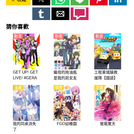
蹟製作的！這套復古漫畫改編集將喬伊·德魯工作室製作的衆多卡
通特寫中的精華展現在生活中。所有年齡段的歌迷都不想錯過這部
從未出版過的連環戲，它讓世界充滿活力！
猜你喜歡
動畫
動畫
動畫
GET UP! GET
繼母的拖油瓶
工程車城鎮救
LIVE! #GERA
是我的前女友
援隊【國語】
GERA【日語】
（繼母的女兒
漫畫
漫畫
漫畫
是我的前女
友）【日語】
我的同桌消失
FGO幼稚園
鸞鳳驚天
了