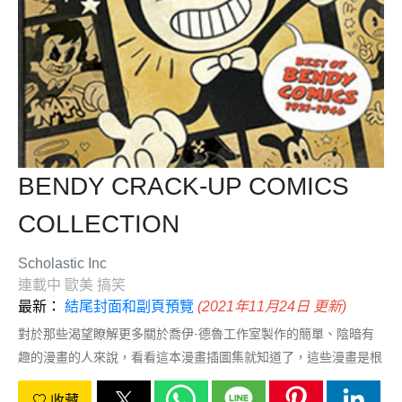
BENDY CRACK-UP COMICS
COLLECTION
Scholastic Inc
連載中
歐美
搞笑
最新：
結尾封面和副頁預覽
(2021年11月24日 更新)
對於那些渴望瞭解更多關於喬伊·德魯工作室製作的簡單、陰暗有
趣的漫畫的人來說，看看這本漫畫插圖集就知道了，這些漫畫是根
據本迪、鮑里斯·沃爾夫、愛麗絲·安吉爾和他們所有的朋友們的事
收藏