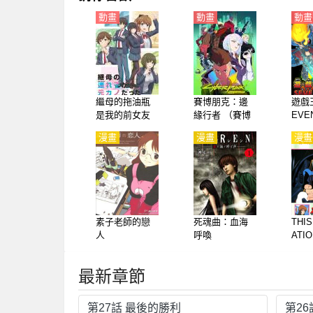
動畫
動畫
動畫
繼母的拖油瓶
賽博朋克：邊
遊戲王
是我的前女友
緣行者 （賽博
EVE
（繼母的女兒
浪客、賽博朋
語】
漫畫
漫畫
漫畫
是我的前女
克：邊緣跑
友）【日語】
手）【日語】
素子老師的戀
死魂曲：血海
THIS
人
呼喚
ATIO
ELE
空世
最新章節
S
第27話 最後的勝利
第2