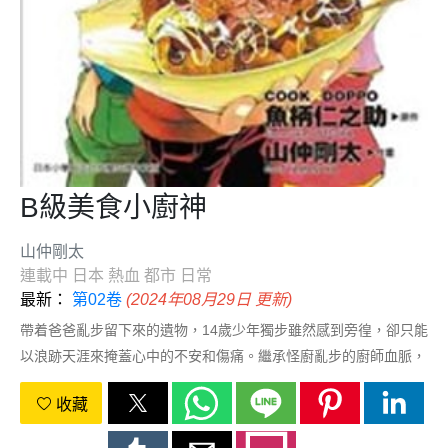
B級美食小廚神
山仲剛太
連載中
日本
熱血
都市
日常
最新：
第02卷
(2024年08月29日 更新)
帶着爸爸亂步留下來的遺物，14歲少年獨步雖然感到旁徨，卻只能
以浪跡天涯來掩蓋心中的不安和傷痛。繼承怪廚亂步的廚師血脈，
他只要一遇到料理的難題，就會展露真性情並大展身手……遊歷日
收藏
本各地，以在地Ｂ級美食加上料理人的真情來調味，溫暖人心的動
作派料理漫畫登場！本集獨步的腳步由北往南陸續經過鎌倉、橫須