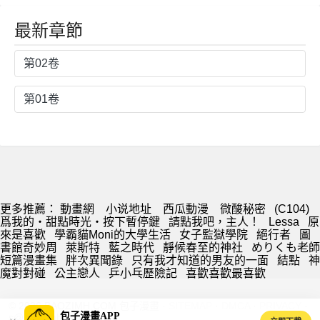
光・按下暫停
鍵
最新章節
第02卷
第01卷
更多推薦：
動畫網
小说地址
西瓜動漫
微酸秘密
(C104)
爲我的・甜點時光・按下暫停鍵
請點我吧，主人！
Lessa
原
來是喜歡
學霸貓Moni的大學生活
女子監獄學院
絕行者
圖
書館奇妙周
萊斯特
藍之時代
靜候春至的神社
めりくも老師
短篇漫畫集
胖次異聞錄
只有我才知道的男友的一面
結點
神
魔對對碰
公主戀人
乒小乓歷險記
喜歡喜歡最喜歡
© 2026 BAOZIMH.COM 包子漫畫 ·
SITEMAP
·
DMCA
·
PRIVACY
·
包子漫畫APP
s@baozimh.com