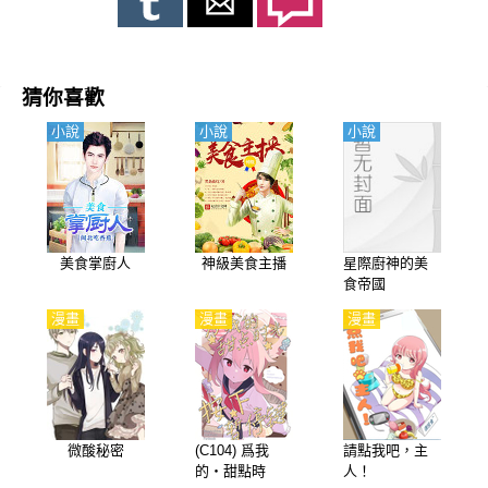
賀，然後到了靜岡縣濱鬆，出現的美食則是橫須賀的海軍咖哩以及
濱鬆的餃子！而且透過獨步的好手藝，這兩種在地美食都有了新生
命，絕對讓你口水直流唷！
猜你喜歡
小說
小說
小說
美食掌廚人
神級美食主播
星際廚神的美
食帝國
漫畫
漫畫
漫畫
微酸秘密
(C104) 爲我
請點我吧，主
的・甜點時
人！