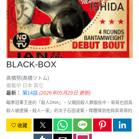
BLACK-BOX
髙橋努(髙橋ツトム)
連載中
日本
其它
最新：
第14話
(2026年05月29日 更新)
瞄準冠軍王座的「殺人DNA」。父親因殺人罪服役中，哥哥也因爲
殺人被逮捕，殺人一家」的次子石田凌駕。媒體嗅到他與其哥哥的
案子也有關，在他周圍騷動。他相信着自己天生的拳鬥能力與父親
收藏
從獄中送出的信，邁出成爲職業選手的第一步——目標只有成爲冠
軍一個。