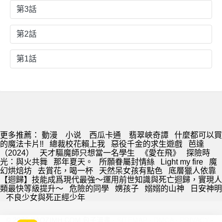
第3話
第2話
第1話
更多推薦：
動漫
小说
西瓜卡通
翡翠峽奇譚
什麼都可以買
的魔法卡片!!
總裁校花賴上我
惡役千金的求生遊戲
芭達
（2024）
天才驅魔師只想當一名學生
《愛在飛》
探險時
光：與火共舞
那年夏天。
所願眷屬封情絲
Light my fire
魔
幻烘焙坊
去賞花，喝一杯
天然呆女孩有點色
底層獵人依靠
【迴歸】技能成爲現代最強～運用前世知識與死亡迴歸，實現人
類最快等級提升～
危險的同學
娚孩子
嫋嫋的山神
日安神明
不良少女與死正經少年
© 2026 BAOZIMH.COM 包子漫畫 ·
SITEMAP
·
DMCA
·
PRIVACY
·