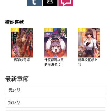
猜你喜歡
漫畫
漫畫
漫畫
翡翠峽奇譚
什麼都可以買
總裁校花賴上
的魔法卡片!!
我
最新章節
第14話
第13話