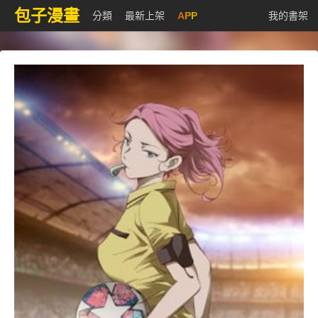
包子漫畫
分類
最新上架
APP
我的書架