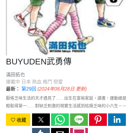
BUYUDEN武勇傳
滿田拓也
連載中
日本
熱血
格鬥
戀愛
最新：
第29回
(2024年08月28日 更新)
厭倦乏味生活的天才遇見了……出生在富裕家庭，讀書、運動總是
輕鬆得第一……對缺乏刺激的現實生活感到枯燥乏味的小六生－－
武勇，在某日偶然邂逅了拳擊少女萌花！命運之輪開始轉動！！
收藏