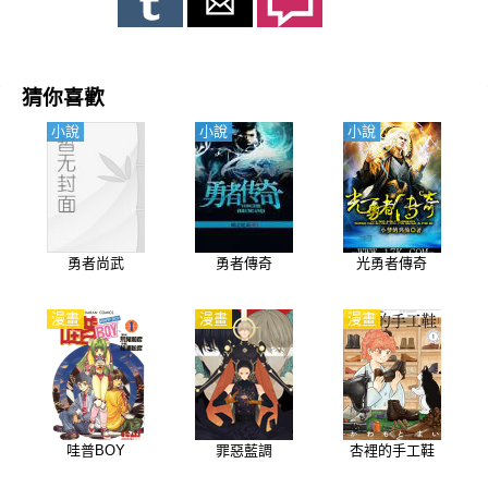
猜你喜歡
小說
小說
小說
勇者尚武
勇者傳奇
光勇者傳奇
漫畫
漫畫
漫畫
哇普BOY
罪惡藍調
杏裡的手工鞋