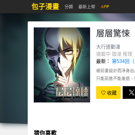
包子漫畫
分類
最新上架
APP
層層驚悚
大行道動漫
連載中
國漫
推理
最新：
第534回
被前妻設計而淨身出
只能前進不能後退，連環
收藏
猜你喜歡