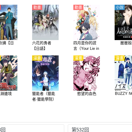
動畫
動畫
小說
吹拂【日
六花的勇者
四月是你的謊
層層殺
【日語】
言（Your Lie in
April）【日
漫畫
漫畫
漫畫
語】
深淵邊境
獵能者（獵能
慾望的血色
BUZZY N
者·獵能學院）
3回
第532回