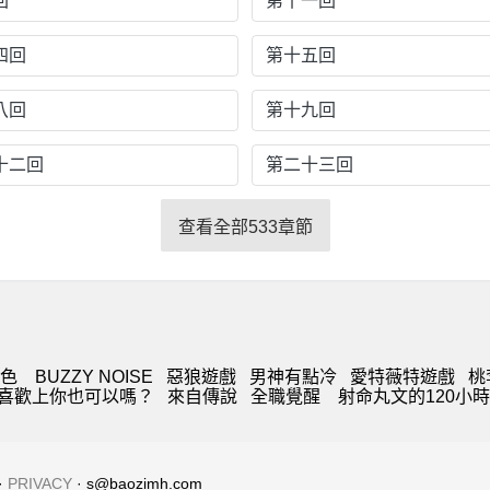
回
第十一回
四回
第十五回
八回
第十九回
十二回
第二十三回
查看全部533章節
血色
BUZZY NOISE
惡狼遊戲
男神有點冷
愛特薇特遊戲
桃
 喜歡上你也可以嗎？
來自傳說
全職覺醒
射命丸文的120小
·
PRIVACY
· s@baozimh.com