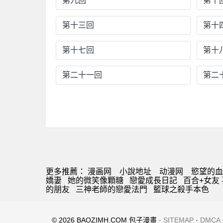
第九回
第十
第十三回
第十
第十七回
第十
第二十一回
第二
更多推薦：
漫画网
小說地址
动漫网
慾望的
嬌妻
她的微笑像顆糖
戀愛成長日記
百合+女友
的朋友
三神老師的戀愛法門
籃球之殺手本色
© 2026 BAOZIMH.COM 包子漫畫 ·
SITEMAP
·
DMCA