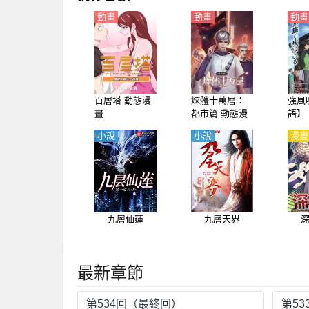
動畫
動畫
動畫
百層塔 動態漫
煉體十萬層：
強風
畫
都市篇 動態漫
語】
畫 第1-4季
小說
小說
漫畫
九層仙蓮
九層天界
最新章節
第534回（最終回）
第53