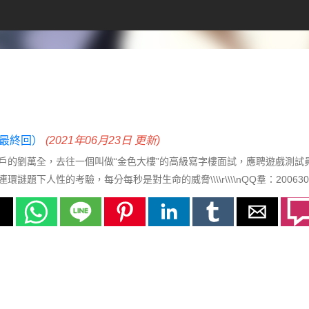
（最終回）
(2021年06月23日 更新)
戶的劉萬全，去往一個叫做“金色大樓”的高級寫字樓面試，應聘遊戲測試
謎題下人性的考驗，每分每秒是對生命的威脅\\\\r\\\\nQQ羣：200630