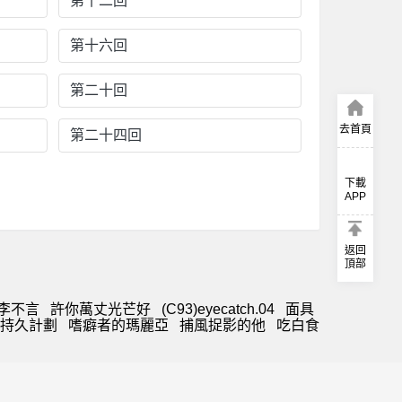
第十二回
第十六回
第二十回
去首頁
第二十四回
下載
APP
返回
頂部
李不言
許你萬丈光芒好
(C93)eyecatch.04
面具
時持久計劃
嗜癖者的瑪麗亞
捕風捉影的他
吃白食