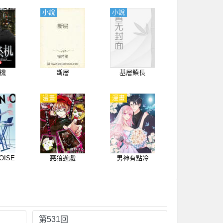
小說
小說
機
斷層
基層鎮長
漫畫
漫畫
OISE
惡狼遊戲
男神有點冷
第531回