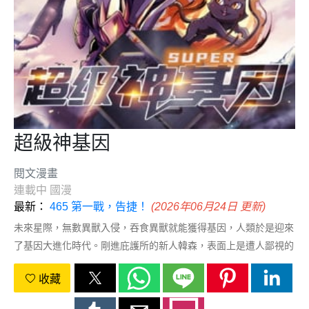
超級神基因
閱文漫畫
連載中
國漫
最新：
465 第一戰，告捷！
(2026年06月24日 更新)
未來星際，無數異獸入侵，吞食異獸就能獲得基因，人類於是迎來
了基因大進化時代。剛進庇護所的新人韓森，表面上是遭人鄙視的
“屁股狂魔”，另一面卻是人人敬仰的“B神”！韓森：不好意思，只有
收藏
我能獲得超級神基因！