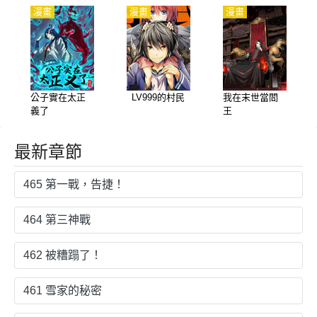
漫畫
漫畫
漫畫
公子實在太正
LV999的村民
我在末世當閻
義了
王
最新章節
465 第一戰，告捷！
464 第三神戰
462 被糟蹋了！
461 雪家的秘密