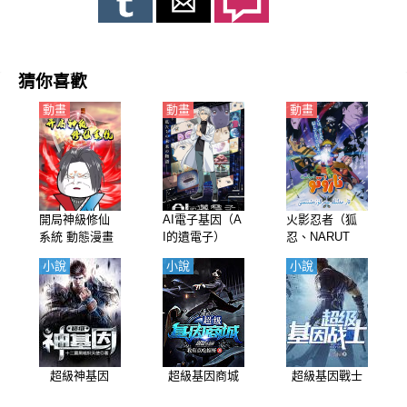
猜你喜歡
動畫
動畫
動畫
開局神級修仙
AI電子基因（A
火影忍者（狐
系統 動態漫畫
I的遺電子）
忍、NARUT
【日語】
O）【劇場版】
小說
小說
小說
合集【粵語】
超級神基因
超級基因商城
超級基因戰士