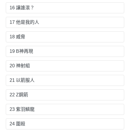
16 讓誰滾？
17 他是我的人
18 威脅
19 B神再現
20 神射組
21 以箭服人
22 Z鋼箭
23 紫羽鱗龍
24 圍殺