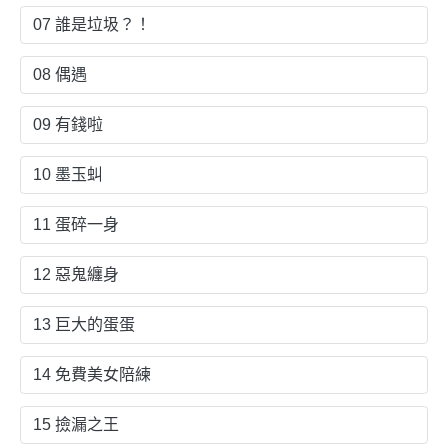
07 誰是垃圾？！
08 偶遇
09 有錢啦
10 墨玉虯
11 蛋碎一身
12 惡鬼纏身
13 巨大的蛋蛋
14 免費美女陪練
15 撿漏之王