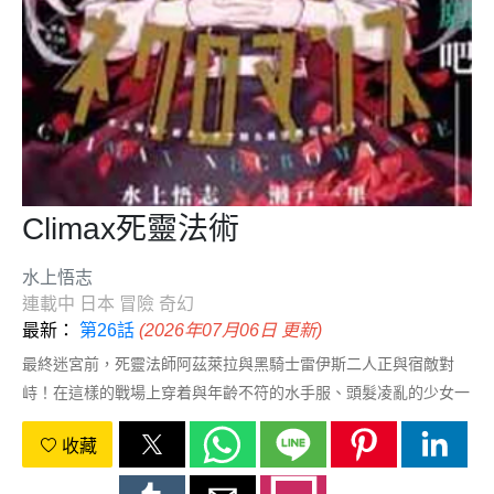
Climax死靈法術
水上悟志
連載中
日本
冒險
奇幻
最新：
第26話
(2026年07月06日 更新)
最終迷宮前，死靈法師阿茲萊拉與黑騎士雷伊斯二人正與宿敵對
峙！在這樣的戰場上穿着與年齡不符的水手服、頭髮凌亂的少女一
花被召喚而來…！？異世界召喚戰鬥開幕！
收藏