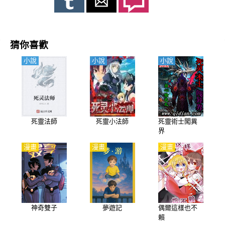
猜你喜歡
小說
小說
小說
死靈法師
死靈小法師
死靈術士闖異
界
漫畫
漫畫
漫畫
神奇雙子
夢遊記
偶爾這樣也不
賴