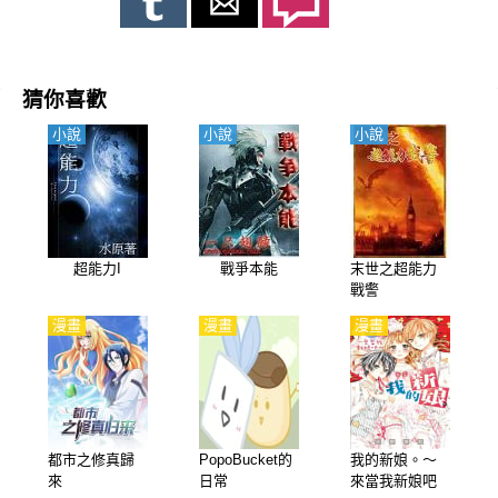
猜你喜歡
小說
小說
小說
超能力I
戰爭本能
末世之超能力
戰警
漫畫
漫畫
漫畫
都市之修真歸
PopoBucket的
我的新娘。～
來
日常
來當我新娘吧