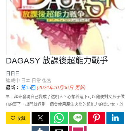
DAGASY 放課後超能力戰爭
日日日
連載中
日本
日常
後宮
最新：
第15回
(2024年10月06日 更新)
早上起來發現自己變成了透明人？心想着這下可以隨便對女孩子做
H的事了，出門就遇到一個會使用產生火焰的超能力的美少女，於
是被捲入了學校混亂的超能力戰爭中……
收藏