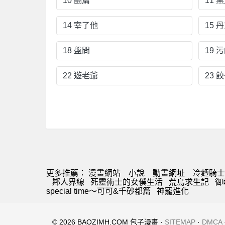
10 翻篇
11 
14 宰了他
15 
18 盤問
19 
22 遊老爺
23 
更多推薦：
漫畫網站
小說
動畫網址
冷麪騎士
鄰人界線
死靈術士的女僕生活
荒島求生記
御
special time～可可&千砂都篇
神寵進化
© 2026 BAOZIMH.COM 包子漫畫 ·
SITEMAP
·
DMCA