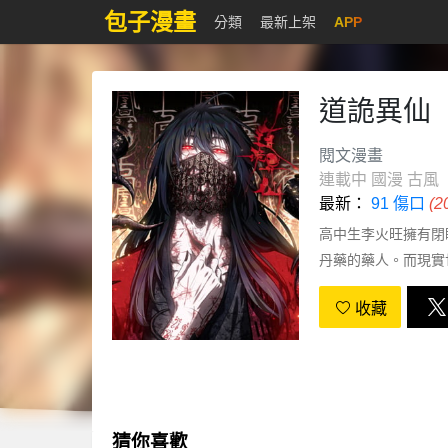
包子漫畫
分類
最新上架
APP
道詭異仙
閱文漫畫
連載中
國漫
古風
最新：
91 傷口
(
高中生李火旺擁有閉
丹藥的藥人。而現實
假假，假假真真，李
收藏
猜你喜歡