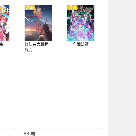
漫畫
漫畫
生
修仙者大戰超
全職法師
能力
88 痛