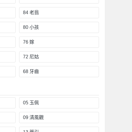
84 老翁
80 小孩
76 嫁
72 尼姑
68 牙齒
05 玉佩
09 清風觀