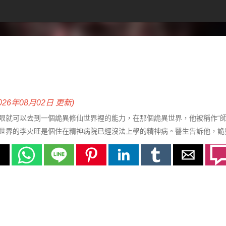
2026年08月02日 更新)
眼就可以去到一個詭異修仙世界裡的能力，在那個詭異世界，他被稱作“師
世界的李火旺是個住在精神病院已經沒法上學的精神病。醫生告訴他，詭
火旺崩潰的哭喊着：“媽，我真的分不清啊！”