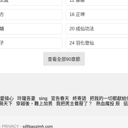
黑太歲
12 娜娜
丹方
16 正坤
污衊
20 成仙功法
餃子
24 羽化登仙
查看全部90章節
愛操心
玲瓏吾妻
sing
宣告春天
終寄語
把我的一切都獻給
萌天下
穿越後，難上加男
我把男主養廢了？
熱血魔投 辰
這
·
PRIVACY
· s@baozimh.com