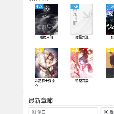
小說
小說
小說
道詭異仙
詭靈異道
漫畫
漫畫
漫畫
冷麪騎士愛操
玲瓏吾妻
心
最新章節
91 傷口
90 