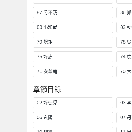
87 分不清
86 
83 小和尚
82 
79 規矩
78 
75 好處
74 
71 安慈庵
70 
章節目錄
02 好徒兒
03 
06 玄陽
07 