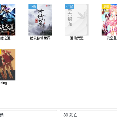
小說
小說
漫畫
仙詭之道
詭異修仙世界
道仙異遊
異皇重
sing
視頻
89 死亡