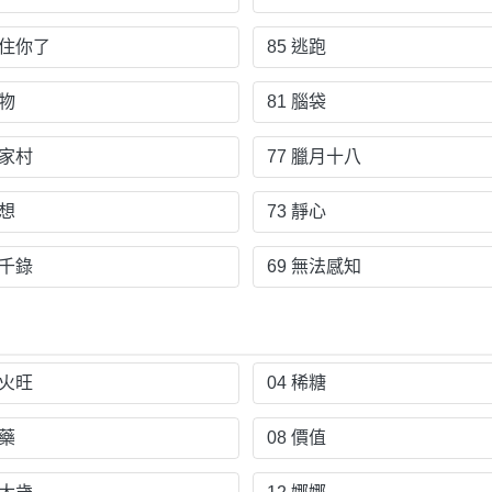
抓住你了
85 逃跑
動物
81 腦袋
吳家村
77 臘月十八
臆想
73 靜心
大千錄
69 無法感知
李火旺
04 稀糖
丹藥
08 價值