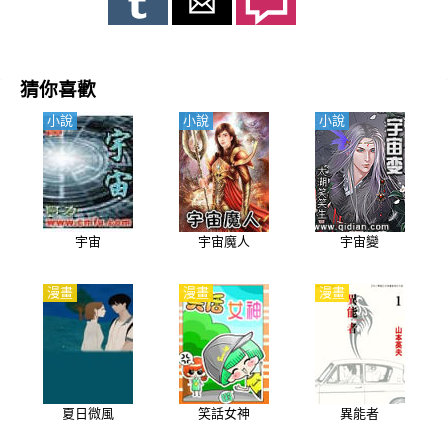
猜你喜歡
小說
小說
小說
宇宙
宇宙魔人
宇宙變
漫畫
漫畫
漫畫
夏日微風
笑話女神
異能者