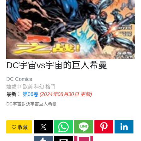
DC宇宙vs宇宙的巨人希曼
DC Comics
連載中
歐美
科幻
格鬥
最新：
第06卷
(2024年08月30日 更新)
DC宇宙對決宇宙巨人希曼
收藏