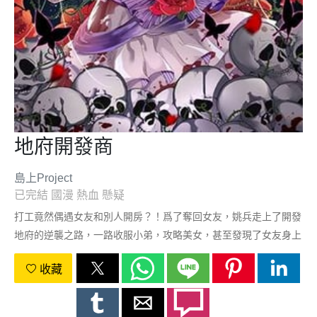
地府開發商
島上Project
已完結
國漫
熱血
懸疑
打工竟然偶遇女友和別人開房？！爲了奪回女友，姚兵走上了開發
地府的逆襲之路，一路收服小弟，攻略美女，甚至發現了女友身上
隱藏的陰謀。以前，你們高高在上，如今，都得對我俯首陳臣！
收藏