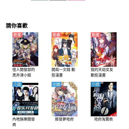
猜你喜歡
動畫
動畫
動畫
怪人開發部的
開局一文錢 動
我的天劫女友
黑井津小姐
態漫畫
動態漫畫
（怪人開發部
小說
小說
小說
的黑井津）
【日語】
內地娛樂開發
姬發夢地府
地府淘寶商
商