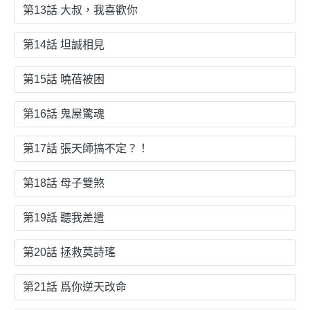
第13話 大叔，我喜歡你
第14話 坦誠相見
第15話 曉蓓被困
第16話 鬼屋驚魂
第17話 張天師搞不定？！
第18話 母子雙煞
第19話 聽我差遣
第20話 拯救莫詩瑤
第21話 爲你逆天改命