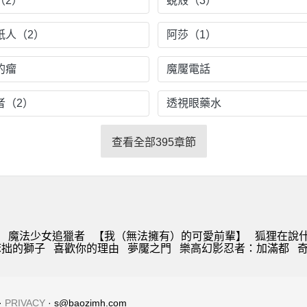
（2）
蛻殼（3）
紙人（2）
阿莎（1）
的瘤
魔魘電話
者（2）
透視眼藥水
查看全部395章節
魔法少女追獵者
【我（無法擁有）的可愛前輩】
狐狸在說
笨拙的獅子
喜歡你的理由
夢魘之門
樂高幻影忍者：加滿都
·
PRIVACY
· s@baozimh.com