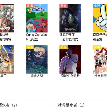
動畫
動畫
小說
奧特曼
Carl’s Car Was
陰陽眼見子
奇奇怪怪
來的奧特
h【英語】
（看得見的女
篇合集
奧特曼二
孩）【日語】
漫畫
漫畫
漫畫
新曼、基
【日語】
星芒
詭念人間
廢墟生存遊戲
她會馴服
落水者（2）
拯救落水者（1）