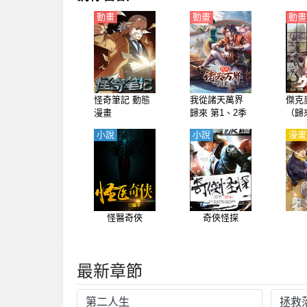
動畫
動畫
動畫
怪奇筆記 動態
我從諸天萬界
傑克
漫畫
歸來 第1、2季
（歸
動態漫畫
曼、
小說
小說
漫畫
世、
曼）
怪醫奇俠
奇俠怪探
最新章節
第二人生
拯救