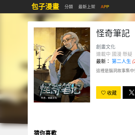
包子漫畫
分類
最新上架
APP
怪奇筆記
創畫文化
連載中
國漫
懸疑
最新：
第二人生
這裡是腦洞故事集中
收藏
猜你喜歡