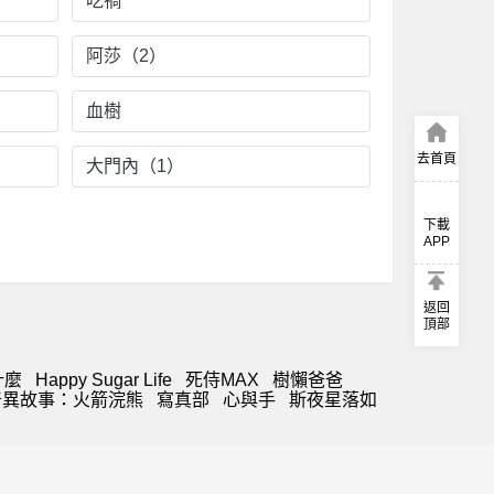
吃禍
阿莎（2）
血樹
去首頁
大門內（1）
下載
APP
返回
頂部
什麼
Happy Sugar Life
死侍MAX
樹懶爸爸
奇異故事：火箭浣熊
寫真部
心與手
斯夜星落如