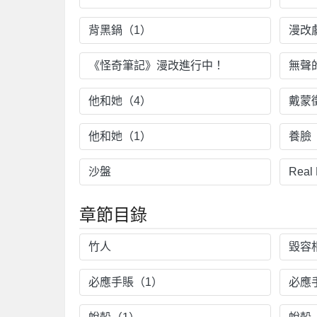
背黑鍋（1）
漫改
《怪奇筆記》漫改進行中！
無聲
他和她（4）
戴蒙徵
他和她（1）
養臉
沙盤
Real
章節目錄
竹人
毀容
必應手賬（1）
必應