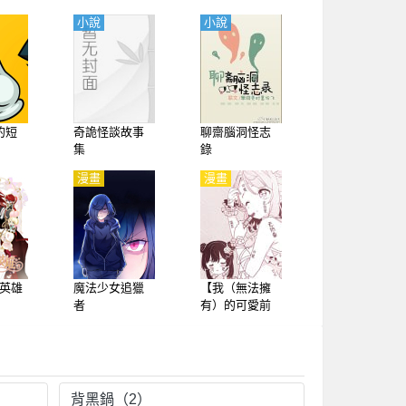
小說
小說
的短
奇詭怪談故事
聊齋腦洞怪志
集
錄
漫畫
漫畫
英雄
魔法少女追獵
【我（無法擁
者
有）的可愛前
輩】
背黑鍋（2）