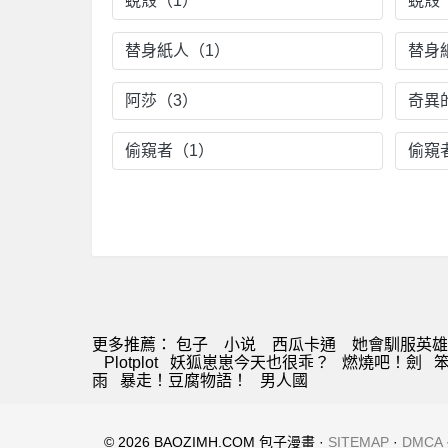
蛻殼（1）
蛻殼
替身紙人（1）
替身
阿莎（3）
奇異
偷窺者（1）
偷窺
更多推薦：
包子
小说
西瓜卡通
她會馴服英雄
Plotplot
妖狐崽崽今天也很乖？
燃燒吧！劍
雨
暴走！豆腐物語！
男人國
© 2026 BAOZIMH.COM 包子漫畫 ·
SITEMAP
·
DMCA